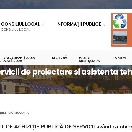
CONSILIUL LOCAL
INFORMAŢII PUBLICE
CONSILIUL LOCAL
STIVALUL SIGHIȘOARA
LECTURĂ
HARTA
TURISM
DIEVALĂ 2026
ARHIVA ANUNTURI
INVITATIE- PENTRU ACHIZITIONARE SERVICII DE PROI
SIGHIŞOARA
rvicii de proiectare si asistenta te
RIM_SIGHISOARA
DE ACHIZIȚIE PUBLICĂ DE SERVICII având ca obiec