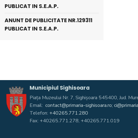
PUBLICAT IN S.E.A.P.
ANUNT DE PUBLICITATE NR.129311
PUBLICAT IN S.E.A.P.
Municipiul Sighisoara
Piața Muzeului Nr. 7, Sighişoara 545400, Jud. 
Email:
contact@primaria-sighisoara.ro; ci@primaria
Telefon:
+40265.771.280
Fax: +40265.771.278, +40265.771.019