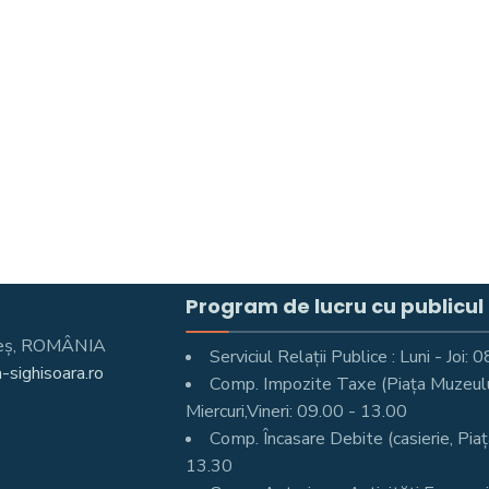
Program de lucru cu publicul
Mureş, ROMÂNIA
Serviciul Relații Publice : Luni - Joi
-sighisoara.ro
Comp. Impozite Taxe (Piața Muzeului 
Miercuri,Vineri: 09.00 - 13.00
Comp. Încasare Debite (casierie, Piaț
13.30