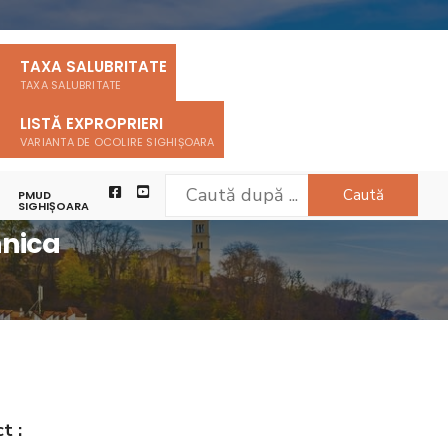
TAXA SALUBRITATE
TAXA SALUBRITATE
LISTĂ EXPROPRIERI
VARIANTA DE OCOLIRE SIGHIȘOARA
Caută
PMUD
ECTARE SI ASISTENTA TEHNICA
SIGHIȘOARA
hnica
t :