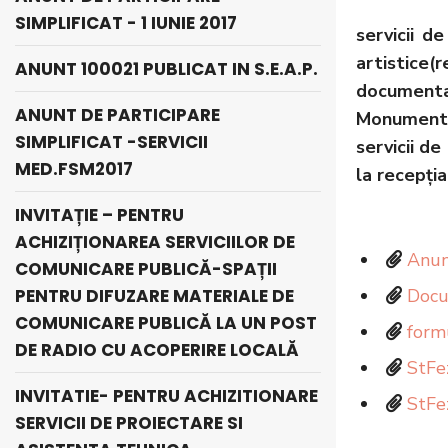
SIMPLIFICAT - 1 IUNIE 2017
servicii d
artistice(
ANUNT 100021 PUBLICAT IN S.E.A.P.
documentaţ
ANUNT DE PARTICIPARE
Monument S
SIMPLIFICAT -SERVICII
servicii d
MED.FSM2017
la recepția
INVITAȚIE – PENTRU
ACHIZIȚIONAREA SERVICIILOR DE
Anun
COMUNICARE PUBLICĂ-SPAȚII
PENTRU DIFUZARE MATERIALE DE
Docu
COMUNICARE PUBLICĂ LA UN POST
form
DE RADIO CU ACOPERIRE LOCALĂ
StFe
INVITATIE- PENTRU ACHIZITIONARE
StFe
SERVICII DE PROIECTARE SI