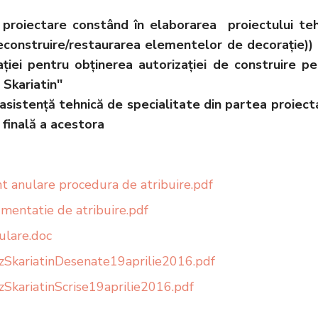
e proiectare constând în elaborarea proiectului te
reconstruire/restaurarea elementelor de decoraţie)) a
iei pentru obţinerea autorizaţiei de construire pe
kariatin''
e asistență tehnică de specialitate din partea proiec
 finală a acestora
t anulare procedura de atribuire.pdf
mentatie de atribuire.pdf
ulare.doc
zSkariatinDesenate19aprilie2016.pdf
zSkariatinScrise19aprilie2016.pdf