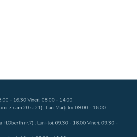
: 08.00 - 16.30 Vineri: 08.00 - 14.00
nr.7 cam.20 si 21) : Luni,Marți,Joi: 09.00 - 16.00
a H.Oberth nr.7) : Luni-Joi: 09.30 - 16.00 Vineri: 09.30 -