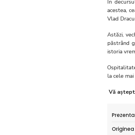
În decursu
acestea, c
Vlad Dracul
Astăzi, vec
păstrând gr
istoria vre
Ospitalitat
la cele mai
Vă aşteptă
Prezenta
Originea 