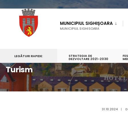
MUNICIPIUL SIGHIȘOARA
MUNICIPIUL SIGHISOARA
STRATEGIA DE
FE
LEGĂTURI RAPIDE:
PRIMA PAGINĂ
TURISM
DEZVOLTARE 2021-2030
ME
Turism
31.10.2024
|
D