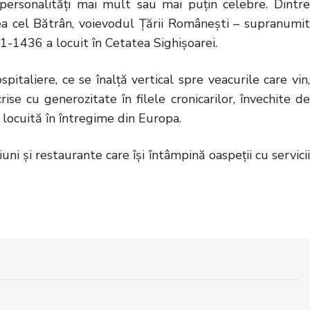
 personalităţi mai mult sau mai puţin celebre. Dintre
cea cel Bătrân, voievodul Ţării Româneşti – supranumit
1-1436 a locuit în Cetatea Sighişoarei.
italiere, ce se înalţă vertical spre veacurile care vin,
ise cu generozitate în filele cronicarilor, învechite de
 locuită în întregime din Europa.
ni şi restaurante care îşi întâmpină oaspeţii cu servicii