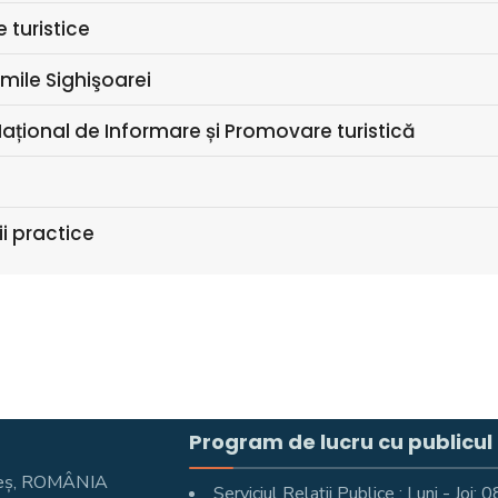
 turistice
mile Sighişoarei
Național de Informare și Promovare turistică
i practice
Program de lucru cu publicul
Mureş, ROMÂNIA
Serviciul Relații Publice : Luni - Joi