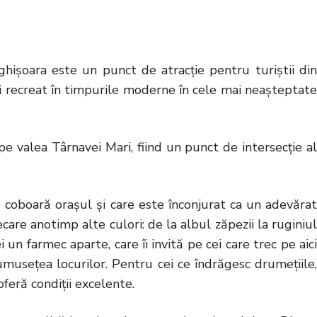
işoara este un punct de atracţie pentru turiştii din
şi recreat în timpurile moderne în cele mai neaşteptate
pe valea Târnavei Mari, fiind un punct de intersecţie al
re coboară oraşul şi care este înconjurat ca un adevărat
care anotimp alte culori: de la albul zăpezii la ruginiul
n farmec aparte, care îi invită pe cei care trec pe aici
umuseţea locurilor. Pentru cei ce îndrăgesc drumeţiile,
oferă condiţii excelente.