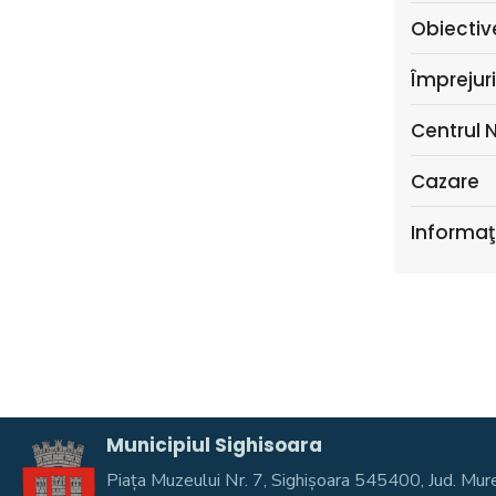
Obiective
Împrejuri
Centrul 
Cazare
Informaţi
Municipiul Sighisoara
Piața Muzeului Nr. 7, Sighişoara 545400, Jud. 