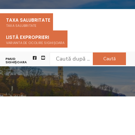
TAXA SALUBRITATE
TAXA SALUBRITATE
LISTĂ EXPROPRIERI
VARIANTA DE OCOLIRE SIGHIȘOARA
Caută
PMUD
SIGHIȘOARA