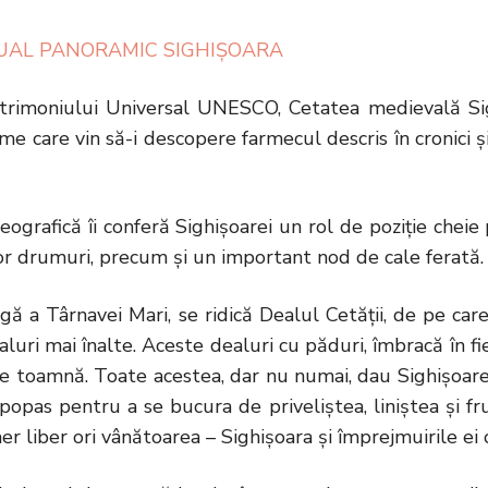
UAL PANORAMIC SIGHIȘOARA
trimoniului Universal UNESCO, Cetatea medievală Sigh
me care vin să-i descopere farmecul descris în cronici 
ografică îi conferă Sighişoarei un rol de poziţie cheie 
or drumuri, precum şi un important nod de cale ferată.
rgă a Târnavei Mari, se ridică Dealul Cetăţii, de pe ca
luri mai înalte. Aceste dealuri cu păduri, îmbracă în fie
e toamnă. Toate acestea, dar nu numai, dau Sighişoarei u
popas pentru a se bucura de priveliştea, liniştea şi fr
aer liber ori vânătoarea – Sighişoara şi împrejmuirile ei 