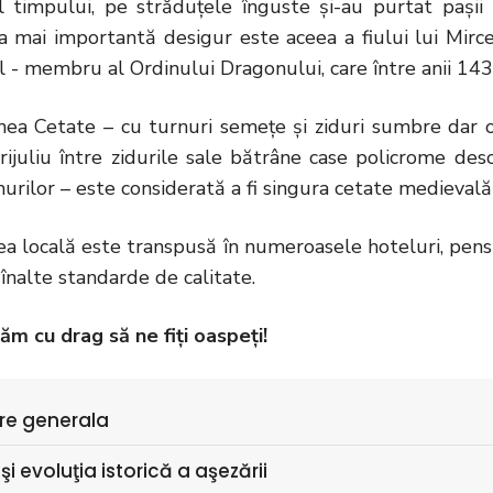
l timpului, pe străduţele înguste şi-au purtat paşii
ea mai importantă desigur este aceea a fiului lui Mir
 - membru al Ordinului Dragonului, care între anii 143
hea Cetate – cu turnuri semeţe şi ziduri sumbre dar osp
ijuliu între zidurile sale bătrâne case policrome descr
murilor – este considerată a fi singura cetate medievală
ea locală este transpusă în numeroasele hoteluri, pensiu
 înalte standarde de calitate.
m cu drag să ne fiţi oaspeţi!
re generala
şi evoluţia istorică a aşezării