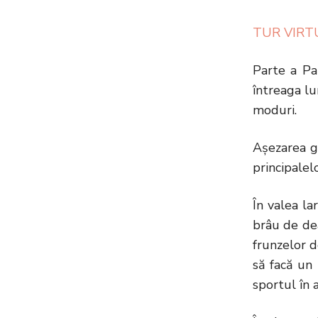
TUR VIRT
Parte a Pa
întreaga lu
moduri.
Aşezarea ge
principalel
În valea la
brâu de dea
frunzelor d
să facă un 
sportul în 