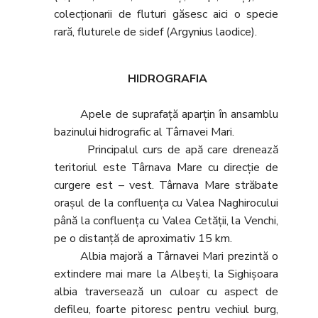
colecţionarii de fluturi găsesc aici o specie
rară, fluturele de sidef (Argynius laodice).
HIDROGRAFIA
Apele de suprafaţă aparţin în ansamblu
bazinului hidrografic al Târnavei Mari.
Principalul curs de apă care drenează
teritoriul este Târnava Mare cu direcţie de
curgere est – vest. Târnava Mare străbate
oraşul de la confluenţa cu Valea Naghirocului
până la confluenţa cu Valea Cetăţii, la Venchi,
pe o distanţă de aproximativ 15 km.
Albia majoră a Târnavei Mari prezintă o
extindere mai mare la Albeşti, la Sighişoara
albia traversează un culoar cu aspect de
defileu, foarte pitoresc pentru vechiul burg,