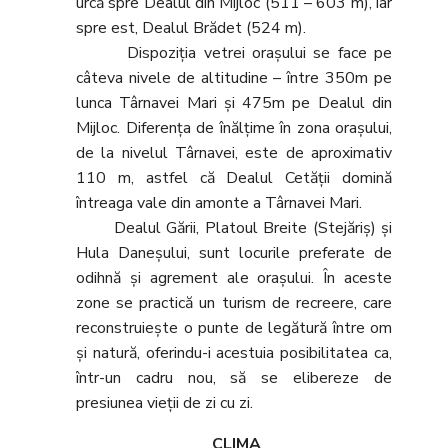
urcă spre Dealul din Mijloc (511 – 603 m), iar
spre est, Dealul Brădet (524 m).
Dispoziţia vetrei oraşului se face pe
câteva nivele de altitudine – între 350m pe
lunca Târnavei Mari şi 475m pe Dealul din
Mijloc. Diferenţa de înălţime în zona oraşului,
de la nivelul Târnavei, este de aproximativ
110 m, astfel că Dealul Cetăţii domină
întreaga vale din amonte a Târnavei Mari.
Dealul Gării, Platoul Breite (Stejăriş) şi
Hula Daneşului, sunt locurile preferate de
odihnă şi agrement ale oraşului. În aceste
zone se practică un turism de recreere, care
reconstruieşte o punte de legătură între om
şi natură, oferindu-i acestuia posibilitatea ca,
într-un cadru nou, să se elibereze de
presiunea vieţii de zi cu zi.
CLIMA