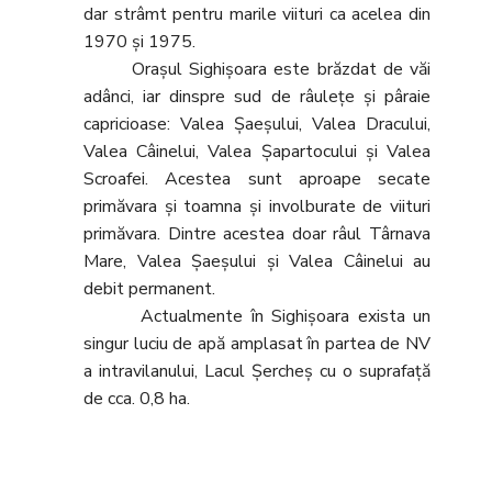
dar strâmt pentru marile viituri ca acelea din
1970 şi 1975.
Oraşul Sighişoara este brăzdat de văi
adânci, iar dinspre sud de râuleţe şi pâraie
capricioase: Valea Şaeşului, Valea Dracului,
Valea Câinelui, Valea Şapartocului şi Valea
Scroafei. Acestea sunt aproape secate
primăvara şi toamna şi involburate de viituri
primăvara. Dintre acestea doar râul Târnava
Mare, Valea Şaeşului şi Valea Câinelui au
debit permanent.
Actualmente în Sighişoara exista un
singur luciu de apă amplasat în partea de NV
a intravilanului, Lacul Şercheş cu o suprafaţă
de cca. 0,8 ha.