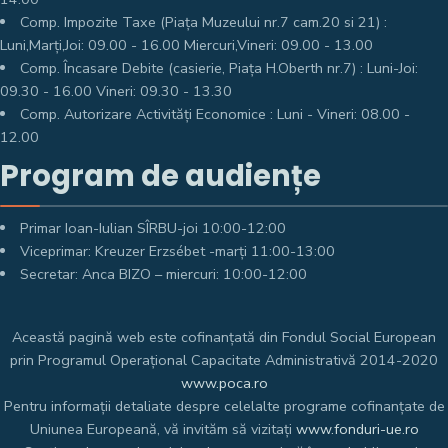
Comp. Impozite Taxe (Piața Muzeului nr.7 cam.20 si 21) :
Luni,Marți,Joi: 09.00 - 16.00 Miercuri,Vineri: 09.00 - 13.00
Comp. Încasare Debite (casierie, Piața H.Oberth nr.7) : Luni-Joi:
09.30 - 16.00 Vineri: 09.30 - 13.30
Comp. Autorizare Activități Economice : Luni - Vineri: 08.00 -
12.00
Program de audiențe
Primar Ioan-Iulian SÎRBU-joi 10:00-12:00
Viceprimar: Kreuzer Erzsébet -marți 11:00-13:00
Secretar: Anca BIZO – miercuri: 10:00-12:00
Această pagină web este cofinanțată din Fondul Social European
prin Programul Operațional Capacitate Administrativă 2014-2020
www.poca.ro
Pentru informații detaliate despre celelalte programe cofinanțate de
Uniunea Europeană, vă invităm să vizitați
www.fonduri-ue.ro