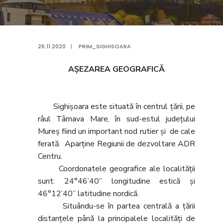
26.11.2020
|
PRIM_SIGHISOARA
AŞEZAREA GEOGRAFICĂ
Sighişoara este situată în centrul ţării, pe
râul Târnava Mare, în sud-estul judeţului
Mureş fiind un important nod rutier şi de cale
ferată. Aparţine Regiunii de dezvoltare ADR
Centru.
Coordonatele geografice ale localităţii
sunt: 24°46’40” longitudine estică şi
46°12’40” latitudine nordică.
Situându-se în partea centrală a ţării
distanţele până la principalele localităţi de