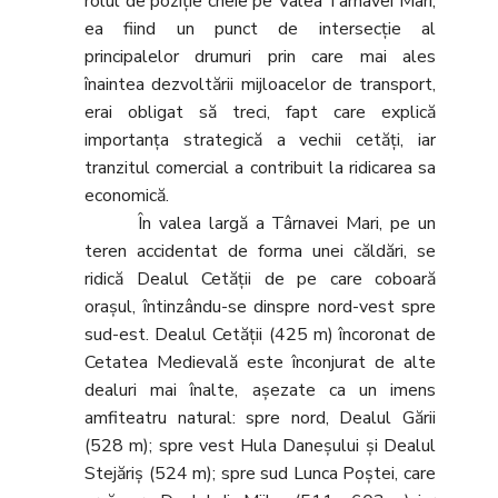
rolul de poziţie cheie pe Valea Târnavei Mari,
ea fiind un punct de intersecţie al
principalelor drumuri prin care mai ales
înaintea dezvoltării mijloacelor de transport,
erai obligat să treci, fapt care explică
importanţa strategică a vechii cetăţi, iar
tranzitul comercial a contribuit la ridicarea sa
economică.
În valea largă a Târnavei Mari, pe un
teren accidentat de forma unei căldări, se
ridică Dealul Cetăţii de pe care coboară
oraşul, întinzându-se dinspre nord-vest spre
sud-est. Dealul Cetăţii (425 m) încoronat de
Cetatea Medievală este înconjurat de alte
dealuri mai înalte, aşezate ca un imens
amfiteatru natural: spre nord, Dealul Gării
(528 m); spre vest Hula Daneşului şi Dealul
Stejăriş (524 m); spre sud Lunca Poştei, care