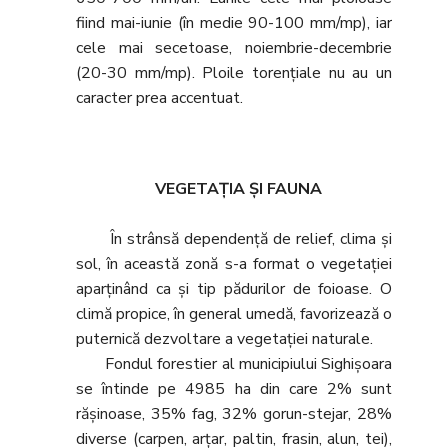
fiind mai-iunie (în medie 90-100 mm/mp), iar
cele mai secetoase, noiembrie-decembrie
(20-30 mm/mp). Ploile torenţiale nu au un
caracter prea accentuat.
VEGETAŢIA ŞI FAUNA
În strânsă dependenţă de relief, clima şi
sol, în această zonă s-a format o vegetaţiei
aparţinând ca şi tip pădurilor de foioase. O
climă propice, în general umedă, favorizează o
puternică dezvoltare a vegetaţiei naturale.
Fondul forestier al municipiului Sighişoara
se întinde pe 4985 ha din care 2% sunt
răşinoase, 35% fag, 32% gorun-stejar, 28%
diverse (carpen, arţar, paltin, frasin, alun, tei),