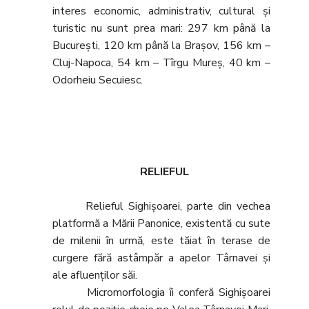
interes economic, administrativ, cultural şi
turistic nu sunt prea mari: 297 km până la
Bucureşti, 120 km până la Braşov, 156 km –
Cluj-Napoca, 54 km – Tîrgu Mureş, 40 km –
Odorheiu Secuiesc.
RELIEFUL
Relieful Sighişoarei, parte din vechea
platformă a Mării Panonice, existentă cu sute
de milenii în urmă, este tăiat în terase de
curgere fără astâmpăr a apelor Târnavei şi
ale afluenţilor săi.
Micromorfologia îi conferă Sighişoarei