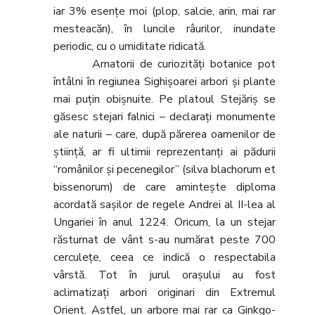
iar 3% esenţe moi (plop, salcie, arin, mai rar
mesteacăn), în luncile râurilor, inundate
periodic, cu o umiditate ridicată.
Amatorii de curiozităţi botanice pot
întâlni în regiunea Sighişoarei arbori şi plante
mai puţin obişnuite. Pe platoul Stejăriş se
găsesc stejari falnici – declaraţi monumente
ale naturii – care, după părerea oamenilor de
ştiinţă, ar fi ultimii reprezentanţi ai pădurii
“românilor şi pecenegilor” (silva blachorum et
bissenorum) de care aminteşte diploma
acordată saşilor de regele Andrei al II-lea al
Ungariei în anul 1224. Oricum, la un stejar
răsturnat de vânt s-au numărat peste 700
cerculeţe, ceea ce indică o respectabila
vârstă. Tot în jurul oraşului au fost
aclimatizaţi arbori originari din Extremul
Orient. Astfel, un arbore mai rar ca Ginkgo-