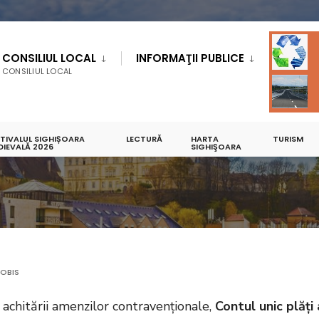
CONSILIUL LOCAL
INFORMAŢII PUBLICE
CONSILIUL LOCAL
STIVALUL SIGHIȘOARA
LECTURĂ
HARTA
TURISM
DIEVALĂ 2026
SIGHIŞOARA
OBIS
achitării amenzilor contravenționale,
Contul unic plăți