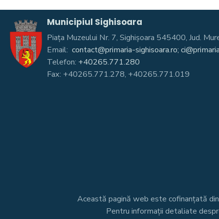
Municipiul Sighisoara
Piața Muzeului Nr. 7, Sighişoara 545400, Jud. 
Email:
contact@primaria-sighisoara.ro; ci@primaria
Telefon:
+40265.771.280
Fax: +40265.771.278, +40265.771.019
Această pagină web este cofinanțată di
Pentru informații detaliate desp