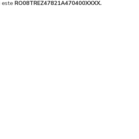
i este
RO08TREZ47821A470400XXXX.