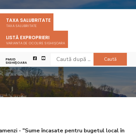
TAXA SALUBRITATE
TAXA SALUBRITATE
LISTĂ EXPROPRIERI
VARIANTA DE OCOLIRE SIGHIȘOARA
Caută
PMUD
SIGHIȘOARA
 amenzi - "Sume încasate pentru bugetul local în