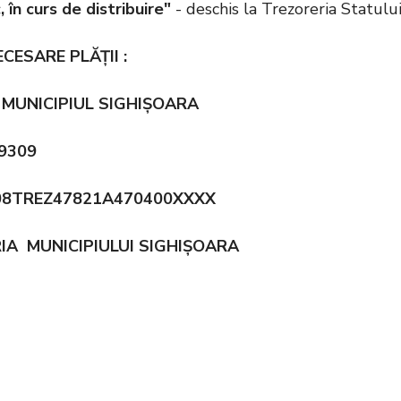
, în curs de distribuire"
- deschis la Trezoreria Statulu
CESARE PLĂŢII :
r: MUNICIPIUL SIGHIȘOARA
69309
08TREZ47821A470400XXXX
IA MUNICIPIULUI SIGHIȘOARA