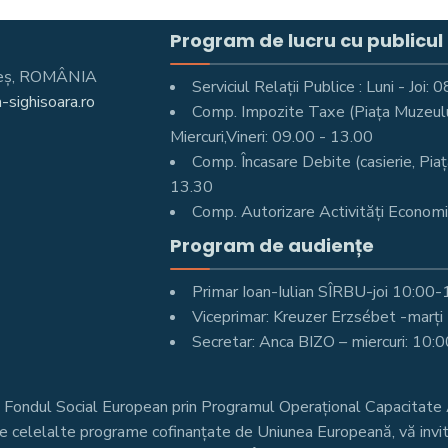
Program de lucru cu publicul
Mureş, ROMÂNIA
Serviciul Relații Publice : Luni - Joi
-sighisoara.ro
Comp. Impozite Taxe (Piața Muzeului 
Miercuri,Vineri: 09.00 - 13.00
Comp. Încasare Debite (casierie, Piaț
13.30
Comp. Autorizare Activități Economic
Program de audiențe
Primar Ioan-Iulian SÎRBU-joi 10:00
Viceprimar: Kreuzer Erzsébet -marț
Secretar: Anca BIZO – miercuri: 10:
n Fondul Social European prin Programul Operațional Capacita
re celelalte programe cofinanțate de Uniunea Europeană, vă invit