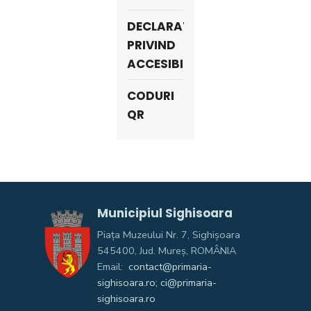
DECLARATIE
PRIVIND
ACCESIBILITATE
CODURI
QR
Municipiul Sighisoara
Piața Muzeului Nr. 7, Sighişoara
545400, Jud. Mureş, ROMÂNIA
Email:
contact@primaria-
sighisoara.ro; ci@primaria-
sighisoara.ro