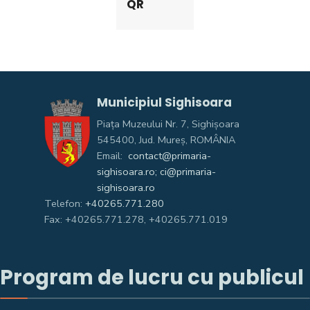
QR
Municipiul Sighisoara
Piața Muzeului Nr. 7, Sighişoara
545400, Jud. Mureş, ROMÂNIA
Email:
contact@primaria-
sighisoara.ro; ci@primaria-
sighisoara.ro
Telefon:
+40265.771.280
Fax: +40265.771.278, +40265.771.019
Program de lucru cu publicul