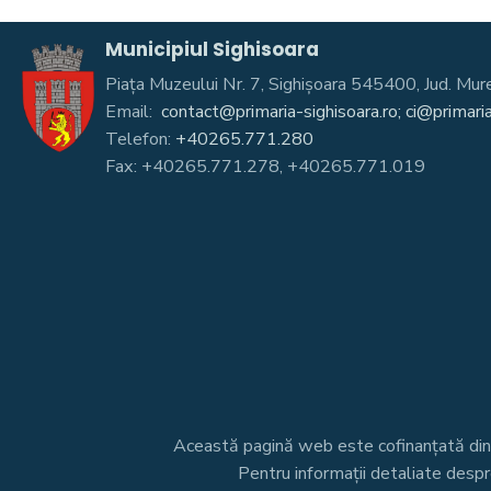
Municipiul Sighisoara
Piața Muzeului Nr. 7, Sighişoara 545400, Jud. 
Email:
contact@primaria-sighisoara.ro; ci@primaria
Telefon:
+40265.771.280
Fax: +40265.771.278, +40265.771.019
Această pagină web este cofinanțată di
Pentru informații detaliate desp