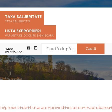
TAXA SALUBRITATE
TAXA SALUBRITATE
LISTĂ EXPROPRIERI
VARIANTA DE OCOLIRE SIGHIȘOARA
Caută
PMUD
SIGHIȘOARA
sf/pagini/proiect+de+hotarare+privind+insuirea+i+apr