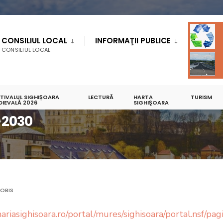
CONSILIUL LOCAL
INFORMAŢII PUBLICE
CONSILIUL LOCAL
STIVALUL SIGHIȘOARA
LECTURĂ
HARTA
TURISM
 2021-2030
DIEVALĂ 2026
SIGHIŞOARA
-2030
OBIS
imariasighisoara.ro/portal/mures/sighisoara/portal.n