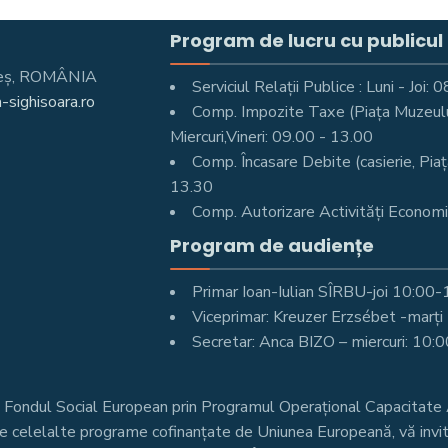
Program de lucru cu publicul
Mureş, ROMÂNIA
Serviciul Relații Publice : Luni - Joi
-sighisoara.ro
Comp. Impozite Taxe (Piața Muzeului 
Miercuri,Vineri: 09.00 - 13.00
Comp. Încasare Debite (casierie, Piaț
13.30
Comp. Autorizare Activități Economic
Program de audiențe
Primar Ioan-Iulian SÎRBU-joi 10:00
Viceprimar: Kreuzer Erzsébet -marț
Secretar: Anca BIZO – miercuri: 10:
n Fondul Social European prin Programul Operațional Capacita
re celelalte programe cofinanțate de Uniunea Europeană, vă invit