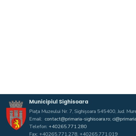
Municipiul Sighisoara
Piața Muzeului Nr. 7, Sighişoara 545400, Jud. 
Email:
contact@primaria-sighisoara.ro; ci@primaria
Telefon:
+40265.771.280
Fax: +40265.771.278, +40265.771.019