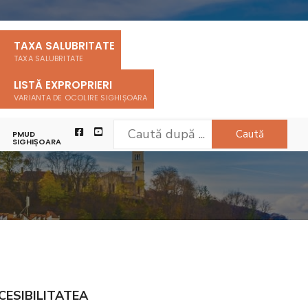
TAXA SALUBRITATE
TAXA SALUBRITATE
LISTĂ EXPROPRIERI
VARIANTA DE OCOLIRE SIGHIȘOARA
Caută
PMUD
SIGHIȘOARA
CESIBILITATEA