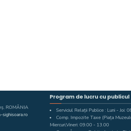
Program de lucru cu publicul
Mureş, ROMÂNIA
Serviciul Relații Publice : Luni - Joi
-sighisoara.ro
Comp. Impozite Taxe (Piața Muzeului 
Miercuri,Vineri: 09.00 - 13.00