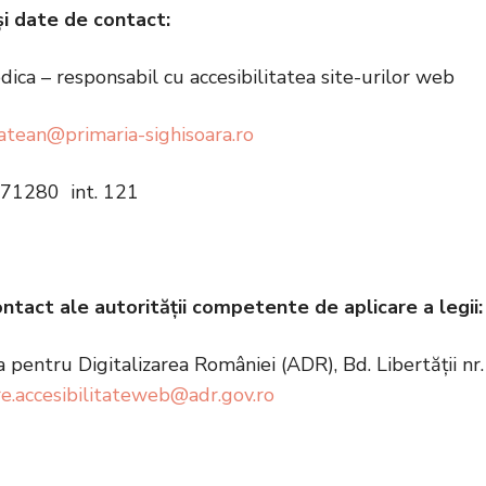
i date de contact:
ca – responsabil cu accesibilitatea site-urilor web
atean@primaria-sighisoara.ro
71280 int. 121
ntact ale autorităţii competente de aplicare a legii:
 pentru Digitalizarea României (ADR), Bd. Libertăţii nr.
re.accesibilitateweb@adr.gov.ro