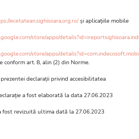
ps://ecetatean.sighisoara.org.ro/
și aplicațiile mobile
y.google.com/store/apps/details?id=ireportsighisoara.in
y.google.com/store/apps/details?id=com.indecosoft.mobi
ie conform art. 8, alin (2) din Norme.
prezentei declarații privind accesibilitatea
claraţie a fost elaborată la data 27.06.2023
a fost revizuită ultima dată la 27.06.2023