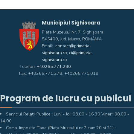
Municipiul Sighisoara
Piața Muzeului Nr. 7, Sighişoara
545400, Jud. Mureş, ROMÂNIA
Email:
contact@primaria-
sighisoara.ro; ci@primaria-
sighisoara.ro
Telefon:
+40265.771.280
Fax: +40265.771.278, +40265.771.019
Program de lucru cu publicul
Serviciul Relații Publice : Luni - Joi: 08.00 - 16.30 Vineri: 08.00 -
14.00
Comp. Impozite Taxe (Piața Muzeului nr.7 cam.20 si 21) :