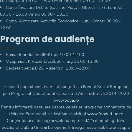
Luni,Marți,Joi: 09.00 - 16.00 Miercuri,Vineri: 09.00 - 13.00
Comp. Încasare Debite (casierie, Piața H.Oberth nr.7) : Luni-Joi:
09.30 - 16.00 Vineri: 09.30 - 13.30
Comp. Autorizare Activități Economice : Luni - Vineri: 08.00 -
12.00
Program de audiențe
Primar Ioan-Iulian SÎRBU-joi 10:00-12:00
Viceprimar: Kreuzer Erzsébet -marți 11:00-13:00
Secretar: Anca BIZO – miercuri: 10:00-12:00
Această pagină web este cofinanțată din Fondul Social European
prin Programul Operațional Capacitate Administrativă 2014-2020
www.poca.ro
Pentru informații detaliate despre celelalte programe cofinanțate de
Uniunea Europeană, vă invităm să vizitați
www.fonduri-ue.ro
Conținutul acestei pagini web nu reprezintă în mod obligatoriu
poziția oficială a Uniunii Europene. Întreaga responsabilitate asupra