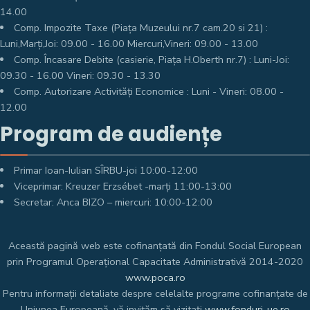
14.00
Comp. Impozite Taxe (Piața Muzeului nr.7 cam.20 si 21) :
Luni,Marți,Joi: 09.00 - 16.00 Miercuri,Vineri: 09.00 - 13.00
Comp. Încasare Debite (casierie, Piața H.Oberth nr.7) : Luni-Joi:
09.30 - 16.00 Vineri: 09.30 - 13.30
Comp. Autorizare Activități Economice : Luni - Vineri: 08.00 -
12.00
Program de audiențe
Primar Ioan-Iulian SÎRBU-joi 10:00-12:00
Viceprimar: Kreuzer Erzsébet -marți 11:00-13:00
Secretar: Anca BIZO – miercuri: 10:00-12:00
Această pagină web este cofinanțată din Fondul Social European
prin Programul Operațional Capacitate Administrativă 2014-2020
www.poca.ro
Pentru informații detaliate despre celelalte programe cofinanțate de
Uniunea Europeană, vă invităm să vizitați
www.fonduri-ue.ro