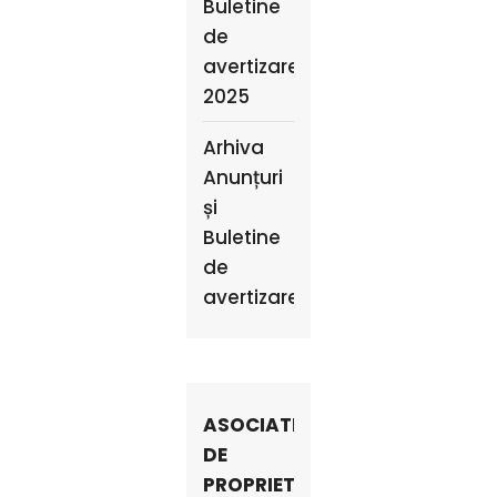
Buletine
de
avertizare
2025
Arhiva
Anunțuri
și
Buletine
de
avertizare
ASOCIATII
DE
PROPRIETARI