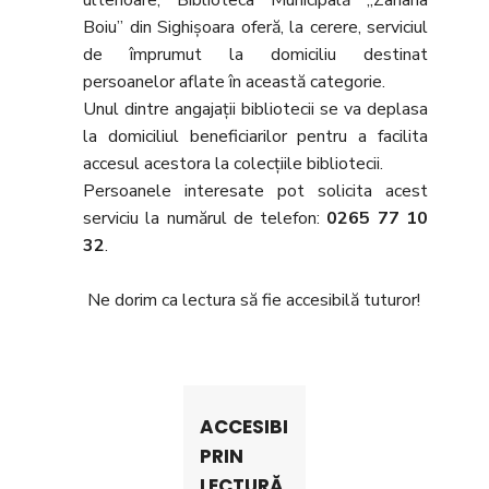
ulterioare, Biblioteca Municipală „Zaharia
Boiu” din Sighișoara oferă, la cerere, serviciul
de împrumut la domiciliu destinat
persoanelor aflate în această categorie.
Unul dintre angajații bibliotecii se va deplasa
la domiciliul beneficiarilor pentru a facilita
accesul acestora la colecțiile bibliotecii.
Persoanele interesate pot solicita acest
serviciu la numărul de telefon:
0265 77 10
32
.
Ne dorim ca lectura să fie accesibilă tuturor!
ACCESIBILITATE
PRIN
LECTURĂ