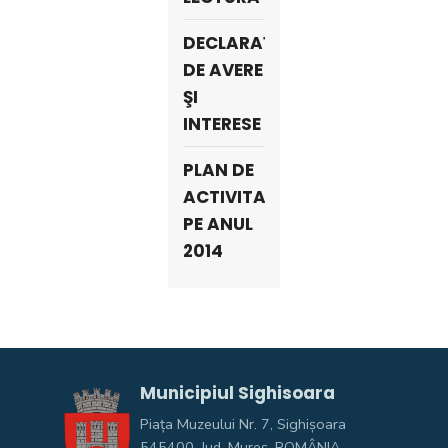
DECLARAŢII
DE AVERE
ŞI
INTERESE
PLAN DE
ACTIVITATE
PE ANUL
2014
Municipiul Sighisoara
Piața Muzeului Nr. 7, Sighişoara
545400, Jud. Mureş, ROMÂNIA