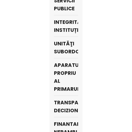
SERVICII
PUBLICE
INTEGRITATE
INSTITUȚIONALĂ
UNITĂŢI
SUBORDONATE
APARATUL
PROPRIU
AL
PRIMARULUI
TRANSPARENŢA
DECIZIONALĂ
FINANTARI