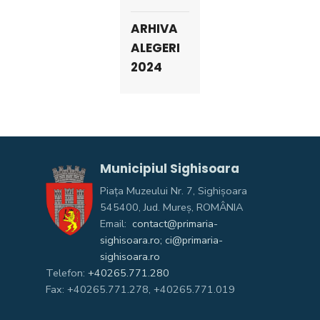
ARHIVA
ALEGERI
2024
Municipiul Sighisoara
Piața Muzeului Nr. 7, Sighişoara
545400, Jud. Mureş, ROMÂNIA
Email:
contact@primaria-
sighisoara.ro; ci@primaria-
sighisoara.ro
Telefon:
+40265.771.280
Fax: +40265.771.278, +40265.771.019