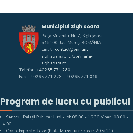
Municipiul Sighisoara
Piața Muzeului Nr. 7, Sighişoara
545400, Jud. Mureş, ROMÂNIA
Email:
contact@primaria-
sighisoara.ro; ci@primaria-
sighisoara.ro
Telefon:
+40265.771.280
Fax: +40265.771.278, +40265.771.019
Program de lucru cu publicul
Serviciul Relații Publice : Luni - Joi: 08.00 - 16.30 Vineri: 08.00 -
14.00
Comp. Impozite Taxe (Piața Muzeului nr.7 cam.20 si 21) :