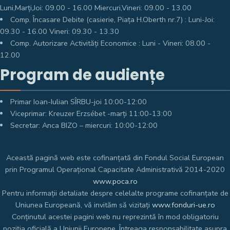
Luni,Marți,Joi: 09.00 - 16.00 Miercuri,Vineri: 09.00 - 13.00
Comp. Încasare Debite (casierie, Piața H.Oberth nr.7) : Luni-Joi:
09.30 - 16.00 Vineri: 09.30 - 13.30
Comp. Autorizare Activități Economice : Luni - Vineri: 08.00 -
12.00
Program de audiențe
Primar Ioan-Iulian SÎRBU-joi 10:00-12:00
Viceprimar: Kreuzer Erzsébet -marți 11:00-13:00
Secretar: Anca BIZO – miercuri: 10:00-12:00
Această pagină web este cofinanțată din Fondul Social European
prin Programul Operațional Capacitate Administrativă 2014-2020
www.poca.ro
Pentru informații detaliate despre celelalte programe cofinanțate de
Uniunea Europeană, vă invităm să vizitați
www.fonduri-ue.ro
Conținutul acestei pagini web nu reprezintă în mod obligatoriu
poziția oficială a Uniunii Europene. Întreaga responsabilitate asupra