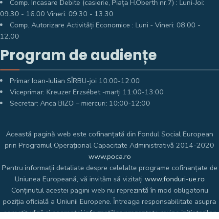
Comp. Încasare Debite (casierie, Piața H.Oberth nr.7) : Luni-Joi:
09.30 - 16.00 Vineri: 09.30 - 13.30
Comp. Autorizare Activități Economice : Luni - Vineri: 08.00 -
12.00
Program de audiențe
Primar Ioan-Iulian SÎRBU-joi 10:00-12:00
Viceprimar: Kreuzer Erzsébet -marți 11:00-13:00
Secretar: Anca BIZO – miercuri: 10:00-12:00
Această pagină web este cofinanțată din Fondul Social European
prin Programul Operațional Capacitate Administrativă 2014-2020
www.poca.ro
Pentru informații detaliate despre celelalte programe cofinanțate de
Uniunea Europeană, vă invităm să vizitați
www.fonduri-ue.ro
Conținutul acestei pagini web nu reprezintă în mod obligatoriu
poziția oficială a Uniunii Europene. Întreaga responsabilitate asupra
corectitudinii și coerenței informațiilor prezentate revine inițiatorilor