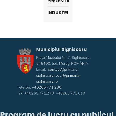
PREZENTARE
INDUSTRIE
Municipiul Sighisoara
Piața Muzeului Nr. 7, Sighişoara
545400, Jud. Mureş, ROMÂNIA
Email:
contact@primaria-
sighisoara.ro; ci@primaria-
sighisoara.ro
Telefon:
+40265.771.280
Fax: +40265.771.278, +40265.771.019
Program de lucru cu publicul