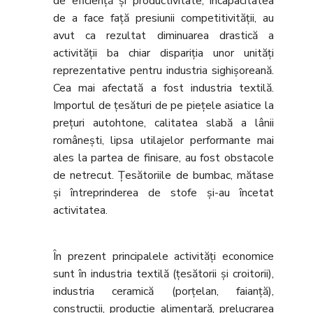
de eficienţă şi productivitate, incapacitatea
de a face faţă presiunii competitivităţii, au
avut ca rezultat diminuarea drastică a
activităţii ba chiar dispariţia unor unităţi
reprezentative pentru industria sighişoreană.
Cea mai afectată a fost industria textilă.
Importul de ţesături de pe pieţele asiatice la
preţuri autohtone, calitatea slabă a lânii
româneşti, lipsa utilajelor performante mai
ales la partea de finisare, au fost obstacole
de netrecut. Ţesătoriile de bumbac, mătase
şi întreprinderea de stofe şi-au încetat
activitatea.
În prezent principalele activităţi economice
sunt în industria textilă (ţesătorii şi croitorii),
industria ceramică (porţelan, faianţă),
construcţii, producţie alimentară, prelucrarea