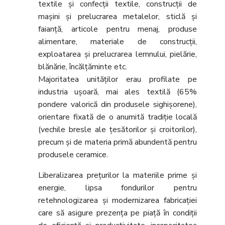
textile şi confecţii textile, construcţii de
maşini şi prelucrarea metalelor, sticlă şi
faianţă, articole pentru menaj, produse
alimentare, materiale de construcţii,
exploatarea şi prelucrarea lemnului, pielărie,
blănărie, încălţăminte etc.
Majoritatea unităţilor erau profilate pe
industria uşoară, mai ales textilă (65%
pondere valorică din produsele sighişorene),
orientare fixată de o anumită tradiţie locală
(vechile bresle ale ţesătorilor şi croitorilor),
precum şi de materia primă abundentă pentru
produsele ceramice.
Liberalizarea preţurilor la materiile prime şi
energie, lipsa fondurilor pentru
retehnologizarea şi modernizarea fabricaţiei
care să asigure prezenţa pe piaţă în condiţii