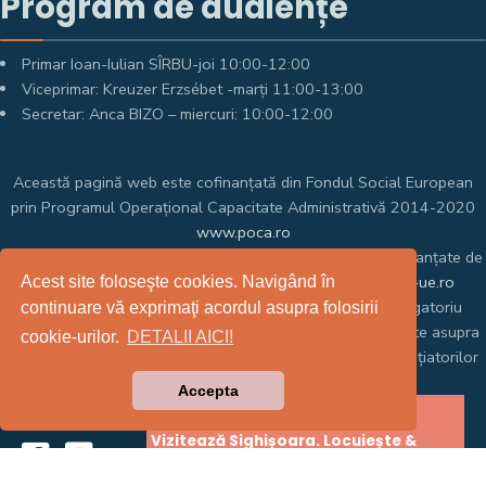
Program de audiențe
Primar Ioan-Iulian SÎRBU-joi 10:00-12:00
Viceprimar: Kreuzer Erzsébet -marți 11:00-13:00
Secretar: Anca BIZO – miercuri: 10:00-12:00
Această pagină web este cofinanțată din Fondul Social European
prin Programul Operațional Capacitate Administrativă 2014-2020
www.poca.ro
Pentru informații detaliate despre celelalte programe cofinanțate de
Uniunea Europeană, vă invităm să vizitați
www.fonduri-ue.ro
Acest site foloseşte cookies. Navigând în
Conținutul acestei pagini web nu reprezintă în mod obligatoriu
continuare vă exprimaţi acordul asupra folosirii
poziția oficială a Uniunii Europene. Întreaga responsabilitate asupra
cookie-urilor.
DETALII AICI!
corectitudinii și coerenței informațiilor prezentate revine inițiatorilor
paginii web.
Accepta
Vizitează Sighișoara. Locuiește &
Prosperă în Sighișoara.