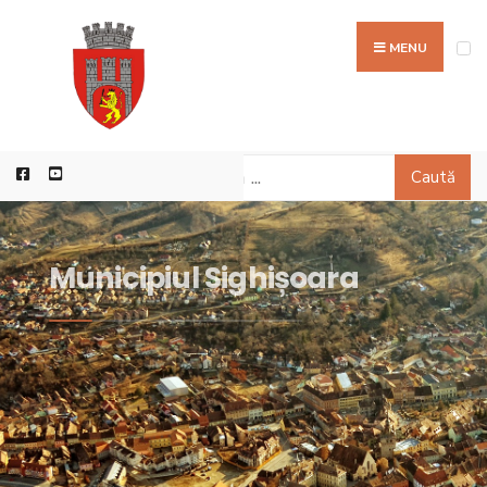
MENU
Caută
Municipiul Sighișoara