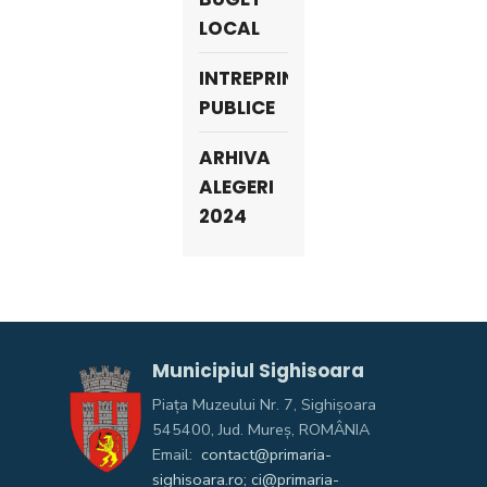
LOCAL
INTREPRINDERI
PUBLICE
ARHIVA
ALEGERI
2024
Municipiul Sighisoara
Piața Muzeului Nr. 7, Sighişoara
545400, Jud. Mureş, ROMÂNIA
Email:
contact@primaria-
sighisoara.ro; ci@primaria-