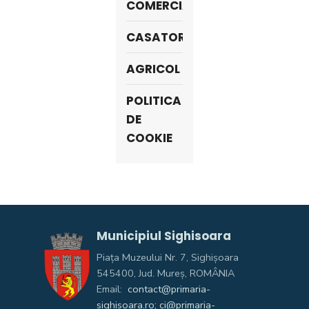
COMERCIALE
CASATORIE
AGRICOL
POLITICA
DE
COOKIE
Municipiul Sighisoara
Piața Muzeului Nr. 7, Sighişoara
545400, Jud. Mureş, ROMÂNIA
Email:
contact@primaria-
sighisoara.ro; ci@primaria-