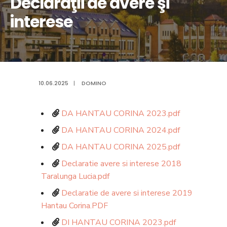
Declaraţii de avere şi
interese
10.06.2025
|
DOMINO
DA HANTAU CORINA 2023.pdf
DA HANTAU CORINA 2024.pdf
DA HANTAU CORINA 2025.pdf
Declaratie avere si interese 2018
Taralunga Lucia.pdf
Declaratie de avere si interese 2019
Hantau Corina.PDF
DI HANTAU CORINA 2023.pdf