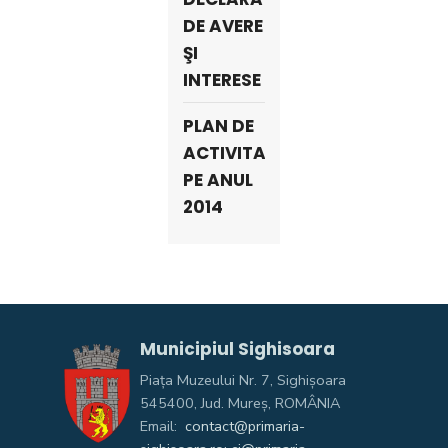
DE AVERE
ŞI
INTERESE
PLAN DE
ACTIVITATE
PE ANUL
2014
Municipiul Sighisoara
Piața Muzeului Nr. 7, Sighişoara
545400, Jud. Mureş, ROMÂNIA
Email:
contact@primaria-