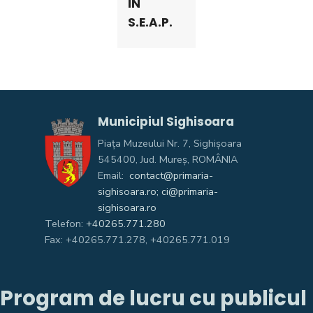
IN
S.E.A.P.
Municipiul Sighisoara
Piața Muzeului Nr. 7, Sighişoara
545400, Jud. Mureş, ROMÂNIA
Email:
contact@primaria-
sighisoara.ro; ci@primaria-
sighisoara.ro
Telefon:
+40265.771.280
Fax: +40265.771.278, +40265.771.019
Program de lucru cu publicul