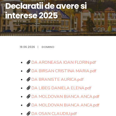
Declaratii de avere si
interese 2025
19.06.2026
|
DOMINO
DA ARONEASA IOAN FLORIN.pdf
DA BIRSAN CRISTINA MARIA.pdf
DA BRANISTE AURICA.pdf
DA LIBEG DANIELA ELENA.pdf
DA MOLDOVAN BIANCA ANCA.pdf
DA MOLDOVAN BIANCA ANCA.pdf
DA OSAN CLAUDIU.pdf