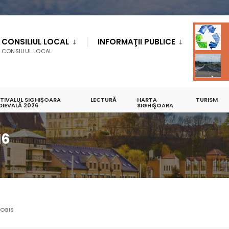
CONSILIUL LOCAL
INFORMAŢII PUBLICE
CONSILIUL LOCAL
STIVALUL SIGHIȘOARA
LECTURĂ
HARTA
TURISM
DIEVALĂ 2026
SERVICIUL PUBLIC COMUNITAR LOCAL EVIDENTA PERSOANELOR
SIGHIŞOARA
ARHIVĂ DE
16
OBIS