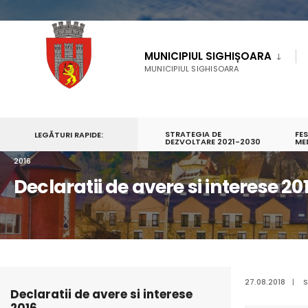
MUNICIPIUL SIGHIȘOARA
MUNICIPIUL SIGHISOARA
STRATEGIA DE
FE
LEGĂTURI RAPIDE:
PRIMA PAGINĂ
MUNICIPIUL SIGHIȘOARA
DEZVOLTARE 2021-2030
SERVICII PUBLICE
ME
2016
Declaratii de avere si interese 20
27.08.2018
|
S
Declaratii de avere si interese