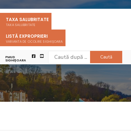
TAXA SALUBRITATE
TAXA SALUBRITATE
LISTĂ EXPROPRIERI
VARIANTA DE OCOLIRE SIGHIȘOARA
Caută
PMUD
CLARAȚII DE AVERE ȘI INTERESE
SIGHIȘOARA
DECLARATII DE AVERE SI INTERESE