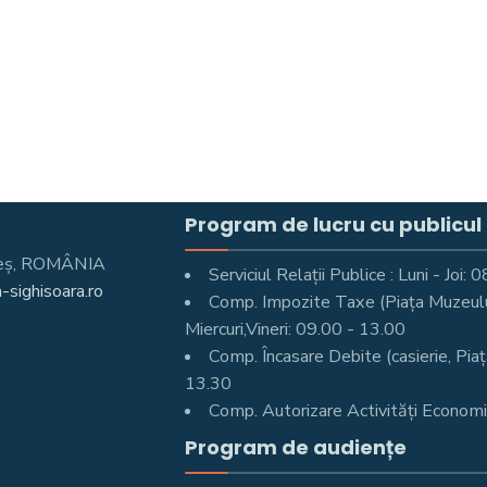
Program de lucru cu publicul
Mureş, ROMÂNIA
Serviciul Relații Publice : Luni - Joi
-sighisoara.ro
Comp. Impozite Taxe (Piața Muzeului 
Miercuri,Vineri: 09.00 - 13.00
Comp. Încasare Debite (casierie, Piaț
13.30
Comp. Autorizare Activități Economic
Program de audiențe