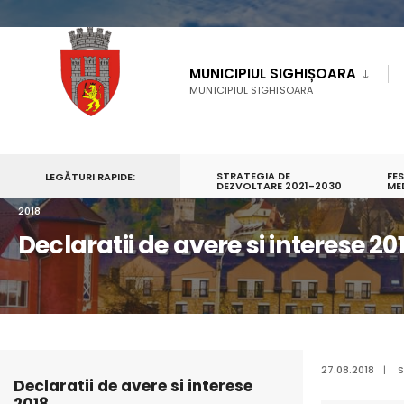
MUNICIPIUL SIGHIȘOARA
MUNICIPIUL SIGHISOARA
STRATEGIA DE
FE
LEGĂTURI RAPIDE:
PRIMA PAGINĂ
MUNICIPIUL SIGHIȘOARA
DEZVOLTARE 2021-2030
SERVICII PUBLICE
ME
2018
Declaratii de avere si interese 20
27.08.2018
|
S
Declaratii de avere si interese