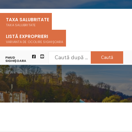
TAXA SALUBRITATE
TAXA SALUBRITATE
LISTĂ EXPROPRIERI
VARIANTA DE OCOLIRE SIGHIȘOARA
Caută
PMUD
CLARAȚII DE AVERE ȘI INTERESE
SIGHIȘOARA
DECLARATII DE AVERE SI INTERESE