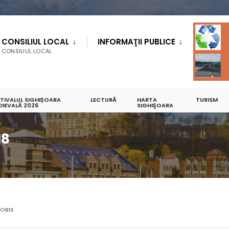
CONSILIUL LOCAL
INFORMAŢII PUBLICE
CONSILIUL LOCAL
STIVALUL SIGHIȘOARA
LECTURĂ
HARTA
TURISM
DIEVALĂ 2026
SERVICIUL PUBLIC COMUNITAR LOCAL EVIDENTA PERSOANELOR
SIGHIŞOARA
ARHIVĂ DE
18
OBIS