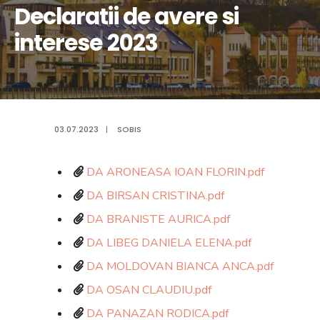
Declaratii de avere si
interese 2023
03.07.2023
|
SOBIS
DA ARONEASA IOAN FLORIN.pdf
DA BIRSAN CRISTINA.pdf
DA BRANISTE AURICA.pdf
DA LIBEG DANIELA ELENA.pdf
DA MOLDOVAN BIANCA ANCA.pdf
DA OSAN CLAUDIU.pdf
DA PANAZAN RODICA.pdf