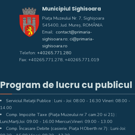
Municipiul Sighisoara
Piața Muzeului Nr. 7, Sighişoara
545400, Jud. Mureş, ROMÂNIA
Email:
contact@primaria-
sighisoara.ro; ci@primaria-
sighisoara.ro
Telefon:
+40265.771.280
Fax: +40265.771.278, +40265.771.019
Program de lucru cu publicul
Serviciul Relații Publice : Luni - Joi: 08.00 - 16.30 Vineri: 08.00 -
14.00
Comp. Impozite Taxe (Piața Muzeului nr.7 cam.20 si 21) :
Luni,Marți,Joi: 09.00 - 16.00 Miercuri,Vineri: 09.00 - 13.00
Comp. Încasare Debite (casierie, Piața H.Oberth nr.7) : Luni-Joi: