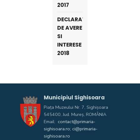
2017
DECLARATII
DE AVERE
SI
INTERESE
2018
Municipiul Sighisoara
Piața Muzeului Nr. 7, Sighişoara
545400, Jud. Mureş, ROMÂNIA
Email:
contact@primaria-
sighisoara.ro; ci@primaria-
sighisoara.ro