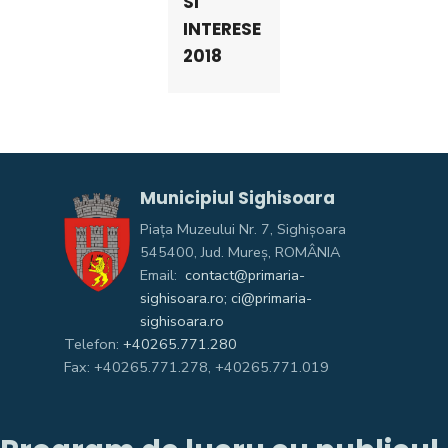
SI
INTERESE
2018
Municipiul Sighisoara
Piața Muzeului Nr. 7, Sighişoara
545400, Jud. Mureş, ROMÂNIA
Email:
contact@primaria-
sighisoara.ro; ci@primaria-
sighisoara.ro
Telefon:
+40265.771.280
Fax: +40265.771.278, +40265.771.019