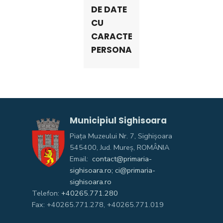
DE DATE
CU
CARACTER
PERSONAL
Municipiul Sighisoara
Piața Muzeului Nr. 7, Sighişoara
545400, Jud. Mureş, ROMÂNIA
Email:
contact@primaria-
sighisoara.ro; ci@primaria-
sighisoara.ro
Telefon:
+40265.771.280
Fax: +40265.771.278, +40265.771.019