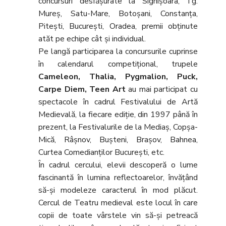
concursuri desfășurate la Sighișoara, Tg.
Mureș, Satu-Mare, Botoșani, Constanța,
Pitești, București, Oradea, premii obținute
atăt pe echipe cât și individual.
Pe langă participarea la concursurile cuprinse
în calendarul competițional, trupele
Cameleon, Thalia, Pygmalion, Puck,
Carpe Diem, Teen Art
au mai participat cu
spectacole în cadrul Festivalului de Artă
Medievală, la fiecare ediție, din 1997 până în
prezent, la Festivalurile de la Mediaș, Copșa-
Mică, Râșnov, Bușteni, Brașov, Bahnea,
Curtea Comedianților București, etc.
În cadrul cercului, elevii descoperă o lume
fascinantă în lumina reflectoarelor, învățând
să-și modeleze caracterul în mod plăcut.
Cercul de Teatru medieval este locul în care
copii de toate vârstele vin să-și petreacă