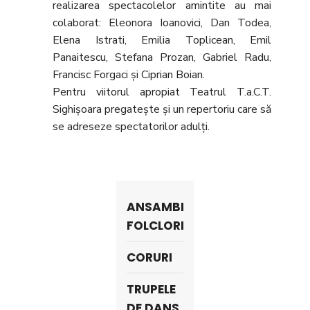
realizarea spectacolelor amintite au mai
colaborat: Eleonora Ioanovici, Dan Todea,
Elena Istrati, Emilia Toplicean, Emil
Panaitescu, Stefana Prozan, Gabriel Radu,
Francisc Forgaci și Ciprian Boian.
Pentru viitorul apropiat Teatrul T.a.C.T.
Sighișoara pregatește și un repertoriu care să
se adreseze spectatorilor adulți.
ANSAMBLURI
FOLCLORICE
CORURI
TRUPELE
DE DANS