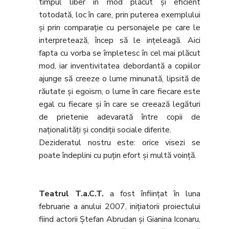
timpul liber în mod plăcut și eficient
totodată, loc în care, prin puterea exemplului
și prin comparație cu personajele pe care le
interpretează, încep să le ințeleagă. Aici
fapta cu vorba se împletesc în cel mai plăcut
mod, iar inventivitatea debordantă a copiilor
ajunge să creeze o lume minunată, lipsită de
răutate și egoism, o lume în care fiecare este
egal cu fiecare și în care se creează legături
de prietenie adevarată între copii de
naționalități și condiții sociale diferite.
Dezideratul nostru este: orice visezi se
poate îndeplini cu puțin efort și multă voință.
Teatrul T.a.C.T.
a fost înființat în luna
februarie a anului 2007, inițiatorii proiectului
fiind actorii Ștefan Abrudan și Gianina Iconaru,