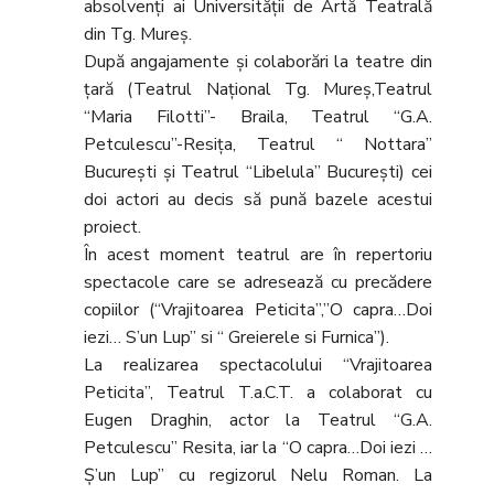
absolvenți ai Universității de Artă Teatrală
din Tg. Mureș.
După angajamente și colaborări la teatre din
țară (Teatrul Național Tg. Mureș,Teatrul
“Maria Filotti”- Braila, Teatrul “G.A.
Petculescu”-Resița, Teatrul “ Nottara”
București și Teatrul “Libelula” București) cei
doi actori au decis să pună bazele acestui
proiect.
În acest moment teatrul are în repertoriu
spectacole care se adresează cu precădere
copiilor (“Vrajitoarea Peticita”,”O capra…Doi
iezi… S’un Lup” si “ Greierele si Furnica”).
La realizarea spectacolului “Vrajitoarea
Peticita”, Teatrul T.a.C.T. a colaborat cu
Eugen Draghin, actor la Teatrul “G.A.
Petculescu” Resita, iar la “O capra…Doi iezi …
Ș’un Lup” cu regizorul Nelu Roman. La