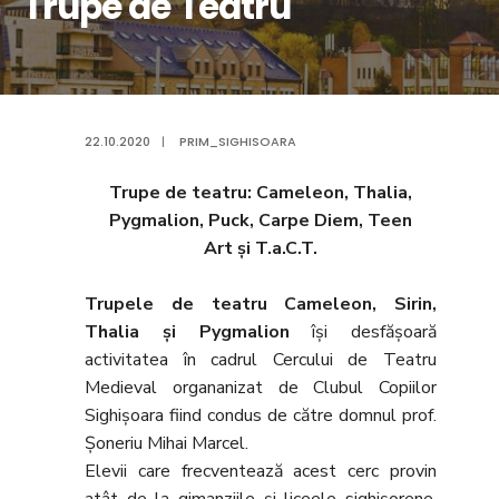
Trupe de Teatru
22.10.2020
|
PRIM_SIGHISOARA
Trupe de teatru: Cameleon, Thalia,
Pygmalion, Puck, Carpe Diem, Teen
Art şi T.a.C.T.
Trupele de teatru Cameleon, Sirin,
Thalia și Pygmalion
își desfășoară
activitatea în cadrul Cercului de Teatru
Medieval organanizat de Clubul Copiilor
Sighișoara fiind condus de către domnul prof.
Șoneriu Mihai Marcel.
Elevii care frecventează acest cerc provin