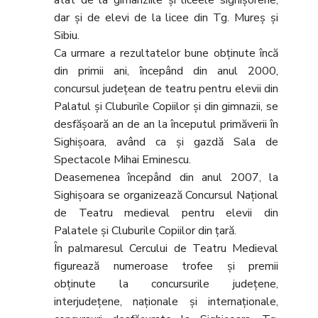
atât de la gimanziile și liceele sighișorene,
dar și de elevi de la licee din Tg. Mureș și
Sibiu.
Ca urmare a rezultatelor bune obținute încă
din primii ani, începând din anul 2000,
concursul județean de teatru pentru elevii din
Palatul și Cluburile Copiilor și din gimnazii, se
desfășoară an de an la începutul primăverii în
Sighișoara, având ca și gazdă Sala de
Spectacole Mihai Eminescu.
Deasemenea începând din anul 2007, la
Sighișoara se organizează Concursul Național
de Teatru medieval pentru elevii din
Palatele și Cluburile Copiilor din țară.
În palmaresul Cercului de Teatru Medieval
figurează numeroase trofee și premii
obținute la concursurile județene,
interjudețene, naționale și internaționale,