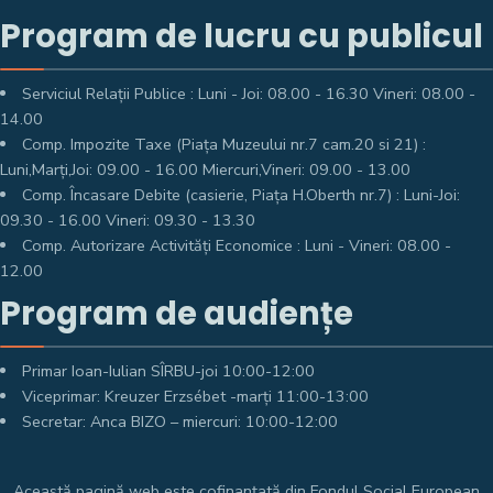
Program de lucru cu publicul
Serviciul Relații Publice : Luni - Joi: 08.00 - 16.30 Vineri: 08.00 -
14.00
Comp. Impozite Taxe (Piața Muzeului nr.7 cam.20 si 21) :
Luni,Marți,Joi: 09.00 - 16.00 Miercuri,Vineri: 09.00 - 13.00
Comp. Încasare Debite (casierie, Piața H.Oberth nr.7) : Luni-Joi:
09.30 - 16.00 Vineri: 09.30 - 13.30
Comp. Autorizare Activități Economice : Luni - Vineri: 08.00 -
12.00
Program de audiențe
Primar Ioan-Iulian SÎRBU-joi 10:00-12:00
Viceprimar: Kreuzer Erzsébet -marți 11:00-13:00
Secretar: Anca BIZO – miercuri: 10:00-12:00
Această pagină web este cofinanțată din Fondul Social European