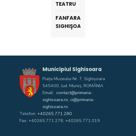
TEATRU
FANFARA
SIGHIŞOARA
Municipiul Sighisoara
Piața Muzeului Nr. 7, Sighişoara
545400, Jud. Mureş, ROMÂNIA
Email:
contact@primaria-
sighisoara.ro; ci@primaria-
sighisoara.ro
Telefon:
+40265.771.280
Fax: +40265.771.278, +40265.771.019