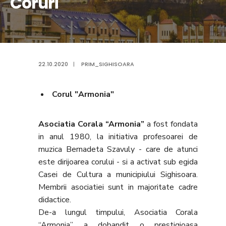
Coruri
22.10.2020
|
PRIM_SIGHISOARA
Corul "Armonia"
Asociatia Corala “Armonia”
a fost fondata
in anul 1980, la initiativa profesoarei de
muzica Bernadeta Szavuly - care de atunci
este dirijoarea corului - si a activat sub egida
Casei de Cultura a municipiului Sighisoara.
Membrii asociatiei sunt in majoritate cadre
didactice.
De-a lungul timpului, Asociatia Corala
“Armonia” a dobandit o prestigioasa