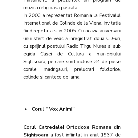
Parlament, a prezentat un program de
muzica religioasa pascala.
In 2003 a reprezentat Romania la Festivalul
International de Colinde de la Viena, invitatia
fiind repetata si in 2005. Cu ocazia aniversarii
unui sfert de veac a inregistrat doua CD-uri,
cu sprijinul postului Radio Tirgu Mures si sub
egida Casei de Cultura a municipiului
Sighisoara, pe care sunt incluse 34 de piese
corale: madrigaluri, prelucrari folclorice,
colinde si cantece de iarna.
Corul " Vox Animi"
Corul Catredalei Ortodoxe Romane din
Sighisoara
a fost infiintat in anul 1937 de