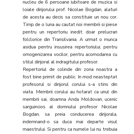
nucleu de 6 persoane iubitoare de muzica si
loiale dirijorului prof. Nicolae Bogdan, alaturi
de acesta au decis sa constituie un nou cor.
Timp de o luna au cautat noi membrii si piese
pentru un repertoriu inedit: doar prelucrari
folclorice din Transilvania. A urmat o munca
asidua pentru insusirea repertoriului, pentru
omogenizarea vocilor, pentru acomodarea cu
stilul dirijoral al indragitului profesor.
Repertoriul de colinde din zona noastra a
fost bine primit de public. In mod neasteptat
profesorul si dirijorul corului s-a stins din
viata. Membrii corului au hotarat ca unul din
membrii sai, doamna Anda Moldovan, ucenic
sarguincios al domnului profesor Nicolae
Bogdan, sa preia conducerea dirijorala,
indemnand-o sa duca mai departe visul
maestrului. Si pentru ca numele lui nu trebuia