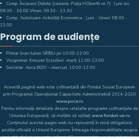
Comp. Încasare Debite (casierie, Piața H.Oberth nr.7) : Luni-Joi:
09.30 - 16.00 Vineri: 09.30 - 13.30
Comp. Autorizare Activități Economice : Luni - Vineri: 08.00 -
12.00
Program de audiențe
Primar Ioan-Iulian SÎRBU-joi 10:00-12:00
Viceprimar: Kreuzer Erzsébet -marți 11:00-13:00
Secretar: Anca BIZO – miercuri: 10:00-12:00
Această pagină web este cofinanțată din Fondul Social European
prin Programul Operațional Capacitate Administrativă 2014-2020
www.poca.ro
Pentru informații detaliate despre celelalte programe cofinanțate de
Uniunea Europeană, vă invităm să vizitați
www.fonduri-ue.ro
Conținutul acestei pagini web nu reprezintă în mod obligatoriu
poziția oficială a Uniunii Europene. Întreaga responsabilitate asupra
corectitudinii și coerenței informațiilor prezentate revine inițiatorilor