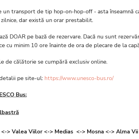
 un transport de tip hop-on-hop-off - asta înseamnă ca 
 zilnice, dar există un orar prestabilit.
ază DOAR pe bază de rezervare. Dacă nu sunt rezervări,
ace cu minim 10 ore înainte de ora de plecare de la capăt
e de călătorie se cumpără exclusiv online.
etalii pe site-ul:
https://www.unesco-bus.ro/
ESCO Bus:
Albastră
<-> Valea Viilor <-> Medias <-> Mosna <-> Alma Vii 