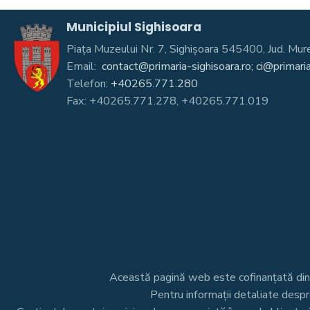
Municipiul Sighisoara
Piața Muzeului Nr. 7, Sighişoara 545400, Jud. 
Email:
contact@primaria-sighisoara.ro; ci@primaria
Telefon:
+40265.771.280
Fax: +40265.771.278, +40265.771.019
Această pagină web este cofinanțată di
Pentru informații detaliate desp