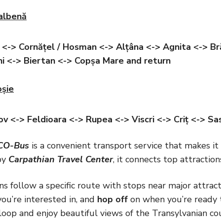
Galbenă
<-> Cornățel / Hosman <-> Alțâna <-> Agnita <-> Br
 <-> Biertan <-> Copșa Mare and return
oșie
ov
<-> Feldioara <-> Rupea <-> Viscri <-> Criț <-> Sa
CO-Bus
is a convenient transport service that makes it
by
Carpathian Travel Center
, it connects top attractio
s follow a specific route with stops near major attrac
you’re interested in, and
hop off
on when you’re ready to
oop and enjoy beautiful views of the Transylvanian co