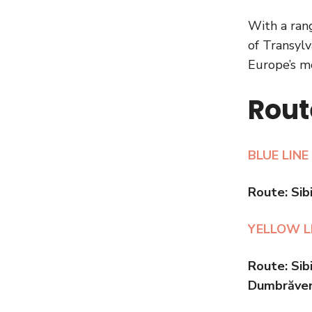
With a rang
of Transylv
Europe’s mo
Rout
BLUE LINE
Route:
Sib
YELLOW L
Route:
Sib
Dumbrăveni