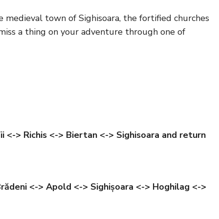
e medieval town of Sighisoara, the fortified churches
miss a thing on your adventure through one of
i <-> Richis <-> Biertan <-> Sighisoara and return
rădeni <-> Apold <-> Sighișoara <-> Hoghilag <->