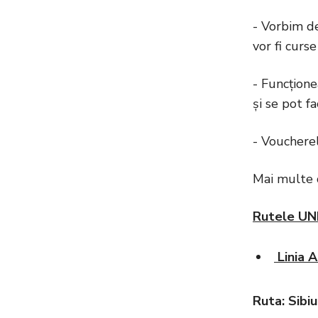
- Vorbim de
vor fi curse
- Funcțione
și se pot f
- Voucherel
Mai multe d
Rutele UN
Linia 
Ruta:
Sibiu