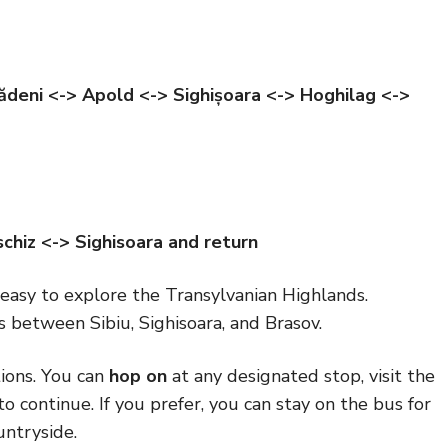
ădeni <-> Apold <-> Sighișoara <-> Hoghilag <->
schiz <-> Sighisoara and return
 easy to explore the Transylvanian Highlands.
ns between Sibiu, Sighisoara, and Brasov.
tions. You can
hop on
at any designated stop, visit the
 continue. If you prefer, you can stay on the bus for
untryside.