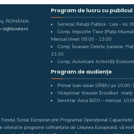
Program de lucru cu publicul
Mureş, ROMÂNIA
Serviciul Relații Publice : Luni - Joi
-sighisoara.ro
Comp. Impozite Taxe (Piața Muzeului 
Miercuri,Vineri: 09.00 - 13.00
Comp. Încasare Debite (casierie, Piaț
13.30
Comp. Autorizare Activități Economic
Program de audiențe
Primar Ioan-Iulian SÎRBU-joi 10:00
Viceprimar: Kreuzer Erzsébet -marț
Secretar: Anca BIZO – miercuri: 10:
n Fondul Social European prin Programul Operațional Capacita
re celelalte programe cofinanțate de Uniunea Europeană, vă invit