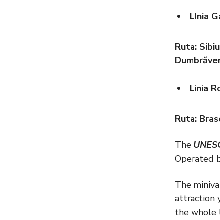
LInia 
Ruta:
Sibiu
Dumbrăveni
Linia R
Ruta:
Bras
The
UNES
Operated 
The minivan
attraction 
the whole l