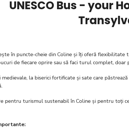
UNESCO Bus
- your H
Transylv
te în puncte-cheie din Coline și îți oferă flexibilitate to
bucuri de fiecare oprire sau să faci turul complet, doar
i medievale, la biserici fortificate și sate care păstrea
ă.
 pentru turismul sustenabil în Coline și pentru toți cei 
mportante: