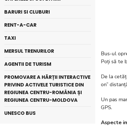
BARURI SI CLUBURI
RENT-A-CAR
TAXI
MERSUL TRENURILOR
Bus-ul opreș
Poți să te 
AGENTII DE TURISM
De la cetăț
PROMOVARE A HĂRȚII INTERACTIVE
on” distanț
PRIVIND ACTIVELE TURISTICE DIN
REGIUNEA CENTRU-ROMÂNIA ȘI
Un pas mare
REGIUNEA CENTRU-MOLDOVA
GPS.
UNESCO BUS
Aspecte i