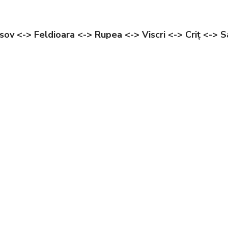
sov
<-> Feldioara <-> Rupea <-> Viscri <-> Criț <-> S