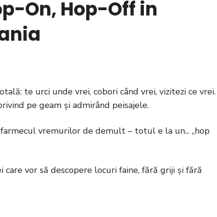
op-On, Hop-Off in
ania
tală: te urci unde vrei, cobori când vrei, vizitezi ce vrei.
 privind pe geam și admirând peisajele.
ză farmecul vremurilor de demult – totul e la un... „hop
care vor să descopere locuri faine, fără griji și fără