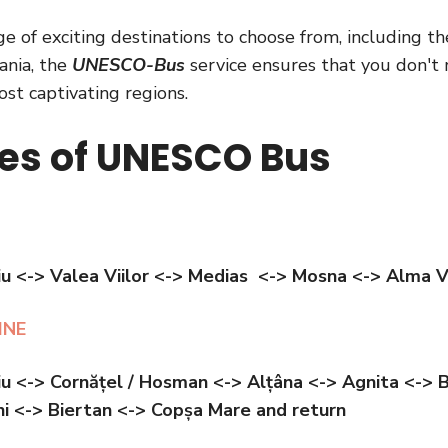
e of exciting destinations to choose from, including th
ania, the
UNESCO-Bus
service ensures that you don't 
st captivating regions.
es of UNESCO Bus
iu
<-> Valea Viilor <-> Medias <-> Mosna <-> Alma Vi
INE
iu
<-> Cornățel / Hosman <-> Alțâna <-> Agnita <-> B
 <-> Biertan <-> Copșa Mare and return