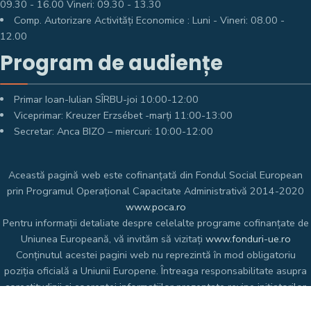
09.30 - 16.00 Vineri: 09.30 - 13.30
Comp. Autorizare Activități Economice : Luni - Vineri: 08.00 -
12.00
Program de audiențe
Primar Ioan-Iulian SÎRBU-joi 10:00-12:00
Viceprimar: Kreuzer Erzsébet -marți 11:00-13:00
Secretar: Anca BIZO – miercuri: 10:00-12:00
Această pagină web este cofinanțată din Fondul Social European
prin Programul Operațional Capacitate Administrativă 2014-2020
www.poca.ro
Pentru informații detaliate despre celelalte programe cofinanțate de
Uniunea Europeană, vă invităm să vizitați
www.fonduri-ue.ro
Conținutul acestei pagini web nu reprezintă în mod obligatoriu
poziția oficială a Uniunii Europene. Întreaga responsabilitate asupra
corectitudinii și coerenței informațiilor prezentate revine inițiatorilor
paginii web.