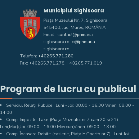
Municipiul Sighisoara
Piața Muzeului Nr. 7, Sighişoara
545400, Jud. Mureş, ROMÂNIA
Email:
contact@primaria-
sighisoara.ro; ci@primaria-
sighisoara.ro
Telefon:
+40265.771.280
Fax: +40265.771.278, +40265.771.019
Program de lucru cu publicul
Serviciul Relații Publice : Luni - Joi: 08.00 - 16.30 Vineri: 08.00 -
14.00
Comp. Impozite Taxe (Piața Muzeului nr.7 cam.20 si 21) :
Luni,Marți,Joi: 09.00 - 16.00 Miercuri,Vineri: 09.00 - 13.00
Comp. Încasare Debite (casierie, Piața H.Oberth nr.7) : Luni-Joi: