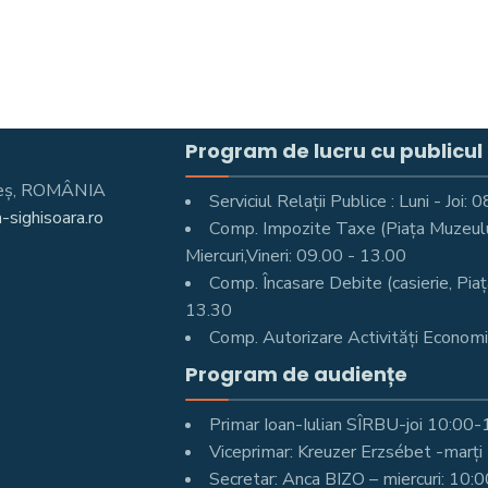
Program de lucru cu publicul
Mureş, ROMÂNIA
Serviciul Relații Publice : Luni - Joi
-sighisoara.ro
Comp. Impozite Taxe (Piața Muzeului 
Miercuri,Vineri: 09.00 - 13.00
Comp. Încasare Debite (casierie, Piaț
13.30
Comp. Autorizare Activități Economic
Program de audiențe
Primar Ioan-Iulian SÎRBU-joi 10:00
Viceprimar: Kreuzer Erzsébet -marț
Secretar: Anca BIZO – miercuri: 10: