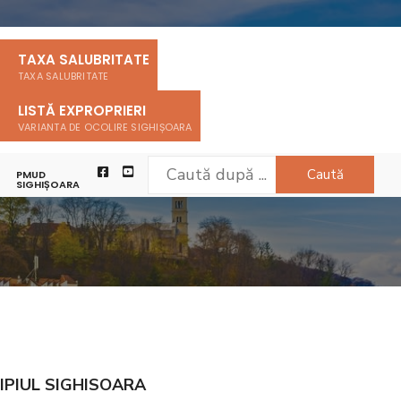
TAXA SALUBRITATE
TAXA SALUBRITATE
LISTĂ EXPROPRIERI
VARIANTA DE OCOLIRE SIGHIȘOARA
Caută
PMUD
SIGHIȘOARA
IPIUL SIGHISOARA