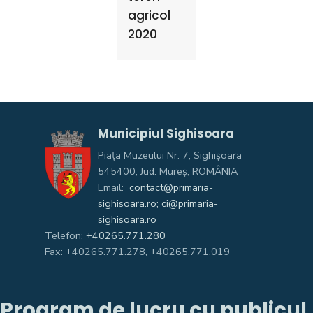
agricol
2020
Municipiul Sighisoara
Piața Muzeului Nr. 7, Sighişoara
545400, Jud. Mureş, ROMÂNIA
Email:
contact@primaria-
sighisoara.ro; ci@primaria-
sighisoara.ro
Telefon:
+40265.771.280
Fax: +40265.771.278, +40265.771.019
Program de lucru cu publicul