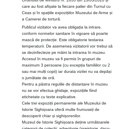
care au fost afișate la fiecare palier din Turnul cu
Ceas și în spațiile expozițiilor Muzeului de Arme și
a Camerei de tortură.
Publicul vizitator va avea obligația la intrare,
conform normelor sanitare în vigoare să poarte
mască de protecție. Este obligatorie testarea
temperaturii. De asemenea vizitatorii vor trebui să
se dezinfecteze pe mâini la intrarea în muzeu.
Accesul în muzeu va fi permis în grupuri de
maximum 3 persoane (cu excepția familiilor cu 2
sau mai mulți copii) iar durata vizitei nu va depăși
o jumătate de oră.
Pentru a păstra regulile de distanțare în muzeu
nu se vor efectua ghidaje, expozițiile fiind
etichetate cu texte explicative.
Cele trei expoziții permanente ale Muzeului de
Istorie Sighișoara oferă multe frumuseți de
descoperit chiar și sighișorenilor.
Muzeul de Istorie Sighișoara deține următoarele
categorii de colecții: arheologie (preistorie, daco-