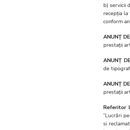
b) servicii
recepția la
conform anu
ANUNȚ DE
prestații a
ANUNȚ DE
de tipograf
ANUNȚ DE
prestații a
Referitor
”Lucrări pe
si reclamat