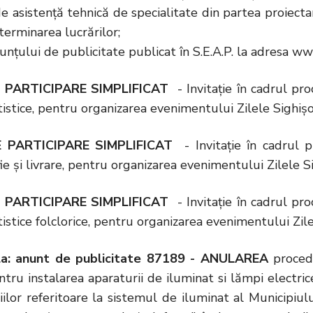
 de asistență tehnică de specialitate din partea proiect
 terminarea lucrărilor;
nțului de publicitate publicat în S.E.A.P. la adresa w
 PARTICIPARE SIMPLIFICAT
- Invitație în cadrul proc
rtistice, pentru organizarea evenimentului Zilele Sighi
 PARTICIPARE SIMPLIFICAT
- Invitație în cadrul pr
ie și livrare, pentru organizarea evenimentului Zilele 
 PARTICIPARE SIMPLIFICAT
- Invitație în cadrul proc
rtistice folclorice, pentru organizarea evenimentului Zi
 la: anunt de publicitate 87189 - ANULAREA
procedu
ntru instalarea aparaturii de iluminat si lămpi electri
iilor referitoare la sistemul de iluminat al Municipiulu