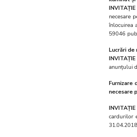
INVITAȚIE
necesare pe
înlocuirea 
59046 publ
Lucrări de
INVITAȚIE
anunțului d
Furnizare 
necesare p
INVITAȚI
cardurilor 
31.04.2018”