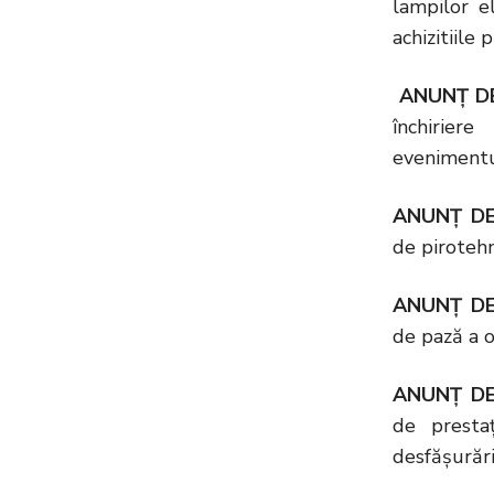
lampilor el
achizitiile 
ANUNȚ DE
închirier
evenimentu
ANUNȚ DE
de pirotehn
ANUNȚ DE
de pază a o
ANUNȚ DE
de prestaț
desfășurăr