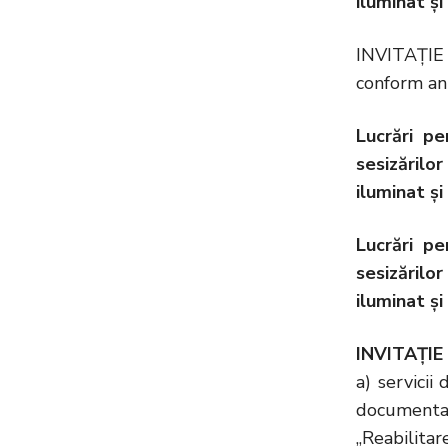
iluminat ș
INVITAȚIE 
conform anu
Lucrări pe
sesizărilor
iluminat ș
Lucrări pe
sesizărilor
iluminat ș
INVITAȚIE 
a) servicii
documentaţ
„Reabilitar