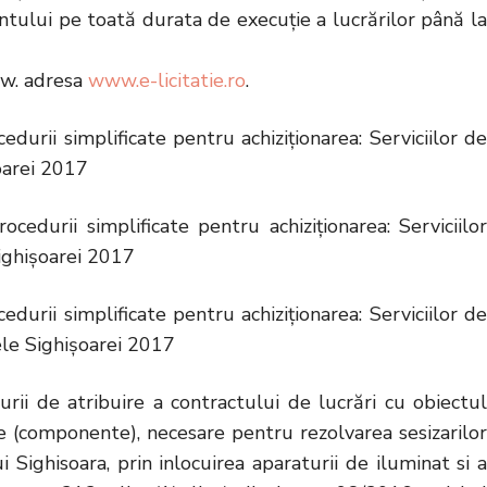
antului pe toată durata de execuție a lucrărilor până la
ww. adresa
www.e-licitatie.ro
.
edurii simplificate pentru achiziționarea: Serviciilor d
șoarei 2017
ocedurii simplificate pentru achiziționarea: Serviciilo
Sighișoarei 2017
edurii simplificate pentru achiziționarea: Serviciilor d
lele Sighișoarei 2017
rii de atribuire a contractului de lucrări cu obiectul
ce (componente), necesare pentru rezolvarea sesizarilor
i Sighisoara, prin inlocuirea aparaturii de iluminat si a