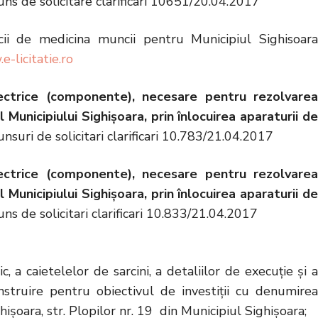
uns de solicitare clarificari 10651/20.04.2017
icii de medicina muncii pentru Municipiul Sighisoara
-licitatie.ro
lectrice (componente), necesare pentru rezolvarea
l Municipiului Sighişoara, prin înlocuirea aparaturii de
nsuri de solicitari clarificari 10.783/21.04.2017
lectrice (componente), necesare pentru rezolvarea
l Municipiului Sighişoara, prin înlocuirea aparaturii de
ns de solicitari clarificari 10.833/21.04.2017
, a caietelelor de sarcini, a detaliilor de execuţie şi a
nstruire pentru obiectivul de investiţii cu denumirea
ișoara, str. Plopilor nr. 19 din Municipiul Sighişoara;