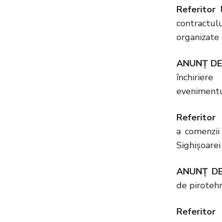
Referitor 
contractul
organizate 
ANUNȚ DE
închirier
evenimentu
Referitor
a comenzii
Sighișoare
ANUNȚ DE
de pirotehn
Referitor