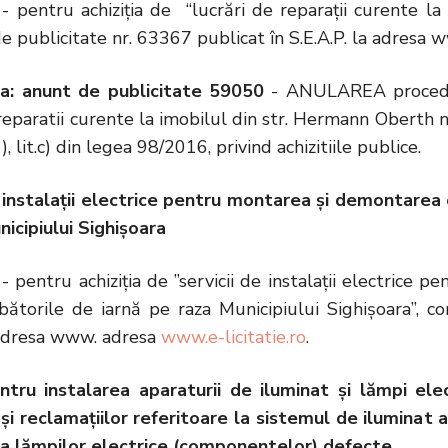
- pentru achiziția de “lucrări de reparații curente l
e publicitate nr. 63367 publicat în S.E.A.P. la adresa
la: anunt de publicitate 59050
- ANULAREA proceduri
reparatii curente la imobilul din str. Hermann Oberth nr
1), lit.c) din legea 98/2016, privind achizitiile publice.
e instalații electrice pentru montarea și demontare
icipiului Sighișoara
- pentru achiziția de ”servicii de instalații electric
bătorile de iarnă pe raza Municipiului Sighișoara”, c
a adresa www. adresa
www.e-licitatie.ro
.
entru instalarea aparaturii de iluminat și lămpi e
 și reclamațiilor referitoare la sistemul de iluminat a
i a lămpilor electrice (componentelor) defecte