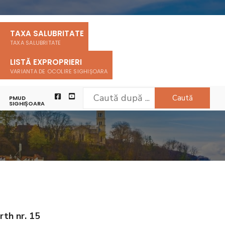
TAXA SALUBRITATE
TAXA SALUBRITATE
LISTĂ EXPROPRIERI
VARIANTA DE OCOLIRE SIGHIȘOARA
Caută
PMUD
SIGHIȘOARA
rth nr. 15