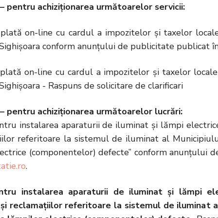
– pentru achiziționarea următoarelor servicii:
 plată on-line cu cardul a impozitelor și taxelor loca
Sighișoara conform anunțului de publicitate publicat în
 plată on-line cu cardul a impozitelor şi taxelor loca
Sighişoara - Raspuns de solicitare de clarificari
– pentru achiziționarea următoarelor lucrări:
ntru instalarea aparaturii de iluminat și lămpi electri
iilor referitoare la sistemul de iluminat al Municipiulu
ectrice (componentelor) defecte” conform anunțului de 
atie.ro
.
ntru instalarea aparaturii de iluminat și lămpi e
 și reclamațiilor referitoare la sistemul de iluminat a