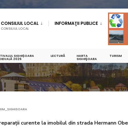
CONSILIUL LOCAL
INFORMAŢII PUBLICE
CONSILIUL LOCAL
STIVALUL SIGHIȘOARA
LECTURĂ
HARTA
TURISM
DIEVALĂ 2026
INVITATII
SIGHIŞOARA
RIM_SIGHISOARA
 reparații curente la imobilul din strada Hermann Obe