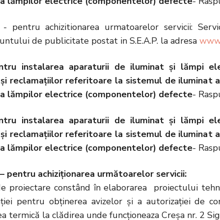
i a lămpilor electrice (componentelor) defecte
- Rasp
- pentru achizitionarea urmatoarelor servicii: Serv
ntului de publicitate postat in S.E.A.P. la adresa
www.e
ntru instalarea aparaturii de iluminat și lămpi e
 și reclamațiilor referitoare la sistemul de iluminat a
i a lămpilor electrice (componentelor) defecte
- Raspu
ntru instalarea aparaturii de iluminat și lămpi e
 și reclamațiilor referitoare la sistemul de iluminat a
i a lămpilor electrice (componentelor) defecte
- Raspu
– pentru achiziționarea următoarelor servicii:
 de proiectare constând în elaborarea proiectului tehnic
iei pentru obţinerea avizelor și a autorizaţiei de co
ea termică la clădirea unde funcționeaza Creșa nr. 2 Sigh