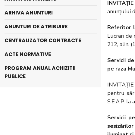
INVITAȚIE
anunțului d
ARHIVA ANUNTURI
ANUNTURI DE ATRIBUIRE
Referitor 
Lucrari de 
CENTRALIZATOR CONTRACTE
212, alin. (
ACTE NORMATIVE
Servicii d
PROGRAM ANUAL ACHIZITII
pe raza Mun
PUBLICE
INVITAȚIE 
pentru săr
S.E.A.P. l
Servicii p
sesizărilor
iluminat ș