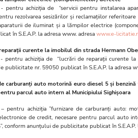
- pentru achiziția de “servicii pentru instalarea apa
ntru rezolvarea sesizărilor și reclamațiilor referitoare
aparaturii de iluminat și a lămpilor electrice (compon
icat în S.E.A.P. la adresa www. adresa
www.e-licitatie.
 reparații curente la imobilul din strada Hermann Obe
- pentru achiziția de “lucrări de reparații curente l
e publicitate nr. 59050 publicat în S.E.A.P. la adresa
de carburanți auto motorină euro diesel 5 și benzină
entru parcul auto intern al Municipiului Sighișoara
E
– pentru achiziția ”furnizare de carburanți auto: 
electronice de credit, necesare pentru parcul auto int
, conform anunțului de publicitate publicat în S.E.A.P