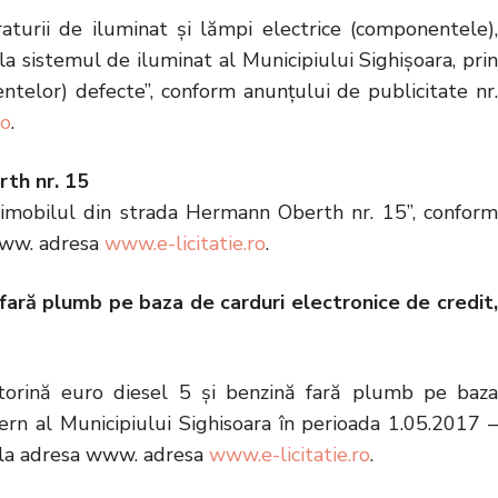
raturii de iluminat și lămpi electrice (componentele)
 la sistemul de iluminat al Municipiului Sighișoara, prin
entelor) defecte”, conform anunțului de publicitate nr.
ro
.
rth nr. 15
a imobilul din strada Hermann Oberth nr. 15”, conform
 www. adresa
www.e-licitatie.ro
.
 fară plumb pe baza de carduri electronice de credit,
motorină euro diesel 5 și benzină fară plumb pe baz
ern al Municipiului Sighisoara în perioada 1.05.2017 –
. la adresa www. adresa
www.e-licitatie.ro
.