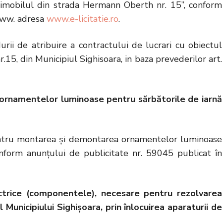
a imobilul din strada Hermann Oberth nr. 15”, conform
 www. adresa
www.e-licitatie.ro
.
i de atribuire a contractului de lucrari cu obiectul
.15, din Municipiul Sighisoara, in baza prevederilor art.
a ornamentelor luminoase pentru sărbătorile de iarnă
e pentru montarea și demontarea ornamentelor luminoase
onform anunțului de publicitate nr. 59045 publicat în
lectrice (componentele), necesare pentru rezolvarea
l Municipiului Sighișoara, prin înlocuirea aparaturii de