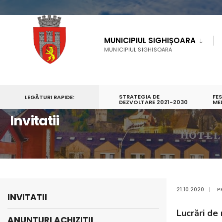
MUNICIPIUL SIGHIȘOARA
MUNICIPIUL SIGHISOARA
STRATEGIA DE
FE
LEGĂTURI RAPIDE:
PRIMA PAGINĂ
MUNICIPIUL SIGHIȘOARA
DEZVOLTARE 2021-2030
ACHIZITII PUBLICE
ME
Invitatii
21.10.2020
|
P
INVITATII
Lucrări de
ANUNTURI ACHIZITII