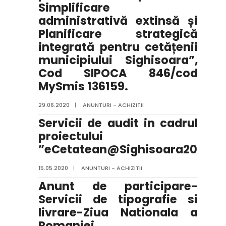
Simplificare
administrativă extinsă și
Planificare strategică
integrată pentru cetățenii
municipiului Sighisoara”,
Cod SIPOCA 846/cod
MySmis 136159.
29.06.2020
|
ANUNTURI - ACHIZITII
Servicii de audit in cadrul
proiectului
”eCetatean@Sighisoara2021”
15.05.2020
|
ANUNTURI - ACHIZITII
Anunt de participare-
Servicii de tipografie si
livrare-Ziua Nationala a
Romaniei