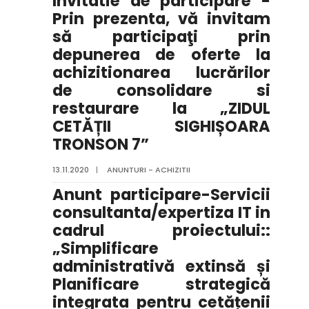
Invitatie de participare -
Prin prezenta, vă invitam
să participaţi prin
depunerea de oferte la
achizitionarea lucrărilor
de consolidare si
restaurare la „ZIDUL
CETĂȚII SIGHIȘOARA
TRONSON 7”
13.11.2020
|
ANUNTURI - ACHIZITII
Anunt participare-Servicii
consultanta/expertiza IT in
cadrul proiectului::
„Simplificare
administrativă extinsă și
Planificare strategică
integrata pentru cetățenii