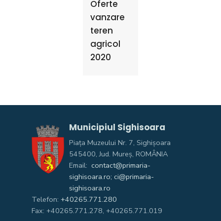
Oferte
vanzare
teren
agricol
2020
Municipiul Sighisoara
Piața Muzeului Nr. 7, Sighişoara
545400, Jud. Mureş, ROMÂNIA
Email:
contact@primaria-
sighisoara.ro; ci@primaria-
sighisoara.ro
Telefon:
+40265.771.280
Fax: +40265.771.278, +40265.771.019