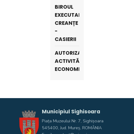
BIROUL
EXECUTARE
CREANȚE
-
CASIERII
AUTORIZARE
ACTIVITĂȚI
ECONOMICE
Municipiul Sighisoara
Piața Muzeului Nr. 7, Sighişoara
545400, Jud. Mureş, ROMÂNIA