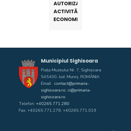
AUTORIZARE
ACTIVITĂȚI
ECONOMICE
Municipiul Sighisoara
Piața Muzeului Nr. 7, Sighişoara
545400, Jud. Mureş, ROMÂNIA
Email:
contact@primaria-
sighisoara.ro; ci@primaria-
sighisoara.ro
Telefon:
+40265.771.280
Fax: +40265.771.278, +40265.771.019