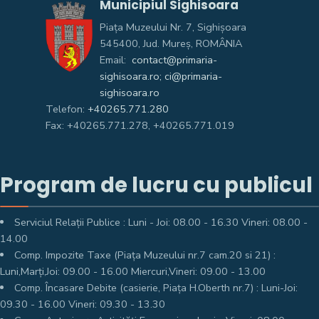
Municipiul Sighisoara
Piața Muzeului Nr. 7, Sighişoara
545400, Jud. Mureş, ROMÂNIA
Email:
contact@primaria-
sighisoara.ro; ci@primaria-
sighisoara.ro
Telefon:
+40265.771.280
Fax: +40265.771.278, +40265.771.019
Program de lucru cu publicul
Serviciul Relații Publice : Luni - Joi: 08.00 - 16.30 Vineri: 08.00 -
14.00
Comp. Impozite Taxe (Piața Muzeului nr.7 cam.20 si 21) :
Luni,Marți,Joi: 09.00 - 16.00 Miercuri,Vineri: 09.00 - 13.00
Comp. Încasare Debite (casierie, Piața H.Oberth nr.7) : Luni-Joi:
09.30 - 16.00 Vineri: 09.30 - 13.30