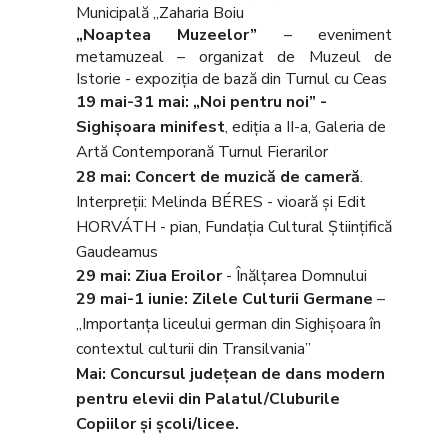
Municipală „Zaharia Boiu
„Noaptea Muzeelor”
– eveniment
metamuzeal – organizat de Muzeul de
Istorie - expoziţia de bază din Turnul cu Ceas
19 mai-31 mai: „Noi pentru noi” -
Sighişoara minifest
, ediţia a II-a, Galeria de
Artă Contemporană Turnul Fierarilor
28 mai: Concert de muzică de cameră
.
Interpreții: Melinda BÉRES - vioară şi Edit
HORVÁTH - pian, Fundația Cultural Științifică
Gaudeamus
29 mai
: Ziua Eroilor
- Înălţarea Domnului
29 mai-1 iunie: Zilele Culturii Germane
–
„Importanța liceului german din Sighișoara în
contextul culturii din Transilvania”
Mai: Concursul judeţean de dans modern
pentru elevii din Palatul/Cluburile
Copiilor şi şcoli/licee.