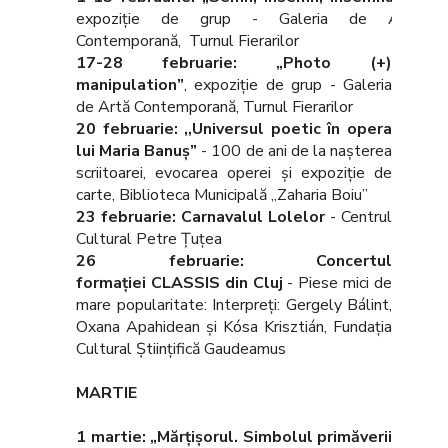
expoziție de grup - Galeria de Artă
Contemporană, Turnul Fierarilor
17-28 februarie:
„Photo (+)
manipulation”
, expoziție de grup - Galeria
de Artă Contemporană, Turnul Fierarilor
20 februarie:
,,Universul poetic în opera
lui Maria Banuș”
- 100 de ani de la naşterea
scriitoarei, evocarea operei şi expoziţie de
carte, Biblioteca Municipală „Zaharia Boiu”
23 februarie: Carnavalul Lolelor
- Centrul
Cultural Petre Țuțea
26 februarie: Concertul
formaţiei CLASSIS din Cluj
- Piese mici de
mare popularitate: Interpreţi: Gergely Bálint,
Oxana Apahidean şi Kósa Krisztián, Fundația
Cultural Științifică Gaudeamus
MARTIE
1 martie: „Mărțișorul. Simbolul primăverii