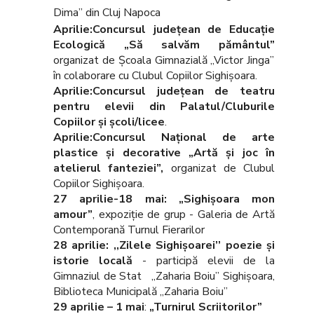
Dima” din Cluj Napoca
Aprilie:Concursul judeţean de Educaţie
Ecologică „Să salvăm pământul”
organizat de Şcoala Gimnazială „Victor Jinga”
în colaborare cu Clubul Copiilor Sighişoara.
Aprilie:Concursul judeţean de teatru
pentru elevii din Palatul/Cluburile
Copiilor şi şcoli/licee
.
Aprilie:Concursul Naţional de arte
plastice şi decorative „Artă şi joc în
atelierul fanteziei”,
organizat de Clubul
Copiilor Sighişoara.
27 aprilie-18 mai: „Sighişoara mon
amour”
, expoziţie de grup - Galeria de Artă
Contemporană Turnul Fierarilor
28 aprilie: ,,Zilele Sighişoarei’’ poezie şi
istorie locală
- participă elevii de la
Gimnaziul de Stat ,,Zaharia Boiu’’ Sighişoara,
Biblioteca Municipală „Zaharia Boiu”
29 aprilie – 1 mai
:
„Turnirul Scriitorilor”