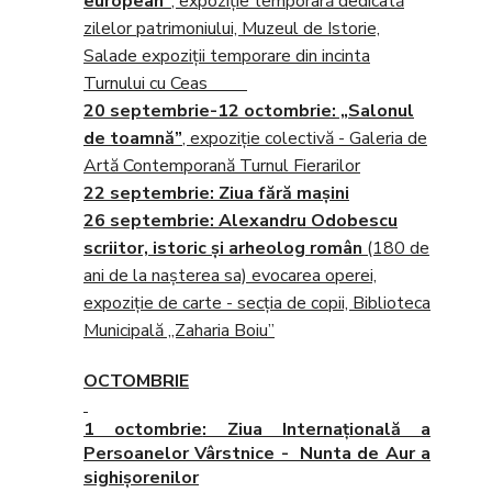
european”
, expoziţie temporară dedicată
zilelor patrimoniului, Muzeul de Istorie,
Salade expoziţii temporare din incinta
Turnului cu Ceas
20 septembrie-12 octombrie:
„Salonul
de toamnă”
, expoziţie colectivă - Galeria de
Artă Contemporană Turnul Fierarilor
22 septembrie
: Ziua fără maşini
26 septembrie
: Alexandru Odobescu
scriitor, istoric și arheolog român
(180 de
ani de la nașterea sa) evocarea operei,
expoziție de carte - secția de copii,
Biblioteca
Municipală „Zaharia Boiu”
OCTOMBRIE
1 octombrie
: Ziua Internaţională a
Persoanelor Vârstnice - Nunta de Aur a
sighişorenilor