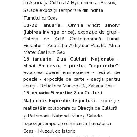
cu Asociaţia Culturală Hyeronimus - Braşov,
Salade expoziţii temporare din incinta
Turnului cu Ceas
10-26 ianuarie: „Omnia vincit amor.”
(Iubirea invinge orice)
, expoziţie de grup -
Galeria de Artă Contemporană Turnul
Fierarilor - Asociaţia Artiştilor Plastici Alma
Mater Castrum Sex
15 ianuarie: Ziua Culturii Naționale
-
Mihai Eminescu - poetul "nepereche"
-
evocarea operei eminesciene - recital de
poezie - expoziţie de carte - secţia pentru
adulţi - Biblioteca Municipală „Zaharia Boiu”
15 ianuarie-5 martie: Ziua Culturii
Naţionale.
Expoziţie de pictură
- expoziţie
realizată în colaborare cu Direcţia de Cultură
şi Patrimoniu Naţional Mureş, Salade
expoziţii temporare din incinta Turnului cu
Ceas - Muzeul de Istorie