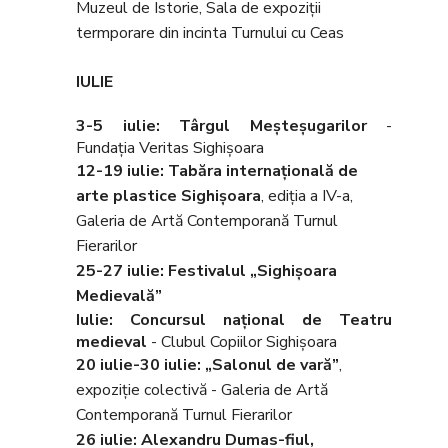
Muzeul de Istorie, Sala de expoziţii
termporare din incinta Turnului cu Ceas
IULIE
3-5 iulie: Târgul Meşteşugarilor
-
Fundaţia Veritas Sighişoara
12-19 iulie: Tabăra internaţională de
arte plastice Sighişoara
, ediţia a IV-a,
Galeria de Artă Contemporană Turnul
Fierarilor
25-27 iulie: Festivalul
„Sighişoara
Medievală”
Iulie: Concursul naţional de Teatru
medieval
- Clubul Copiilor Sighişoara
20 iulie-30 iulie: „Salonul de vară”
,
expoziţie colectivă - Galeria de Artă
Contemporană Turnul Fierarilor
26 iulie: Alexandru Dumas-fiul,