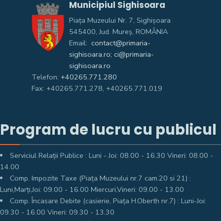
Municipiul Sighisoara
Piața Muzeului Nr. 7, Sighişoara
545400, Jud. Mureş, ROMÂNIA
Email:
contact@primaria-
sighisoara.ro; ci@primaria-
sighisoara.ro
Telefon:
+40265.771.280
Fax: +40265.771.278, +40265.771.019
Program de lucru cu publicul
Serviciul Relații Publice : Luni - Joi: 08.00 - 16.30 Vineri: 08.00 -
14.00
Comp. Impozite Taxe (Piața Muzeului nr.7 cam.20 si 21) :
Luni,Marți,Joi: 09.00 - 16.00 Miercuri,Vineri: 09.00 - 13.00
Comp. Încasare Debite (casierie, Piața H.Oberth nr.7) : Luni-Joi:
09.30 - 16.00 Vineri: 09.30 - 13.30