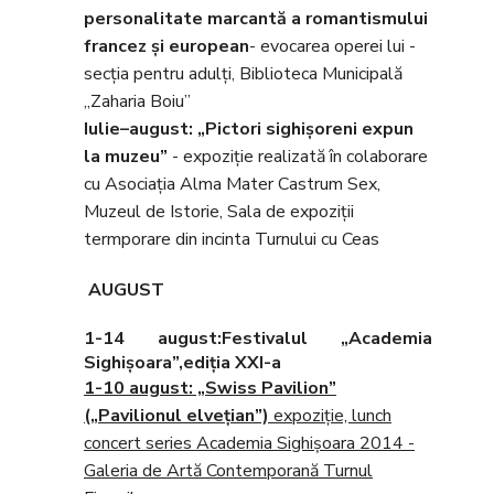
personalitate marcantă a romantismului
francez și european
- evocarea operei lui -
secţia pentru adulți, Biblioteca Municipală
„Zaharia Boiu”
Iulie–august: „Pictori sighişoreni expun
la muzeu”
- expoziţie realizată în colaborare
cu Asociația Alma Mater Castrum Sex,
Muzeul de Istorie, Sala de expoziţii
termporare din incinta Turnului cu Ceas
AUGUST
1-14 august:Festivalul „Academia
Sighişoara”,ediția XXI-a
1-10 august
: „Swiss Pavilion”
(„Pavilionul elveţian”)
expoziţie, lunch
concert series Academia Sighişoara 2014 -
Galeria de Artă Contemporană Turnul