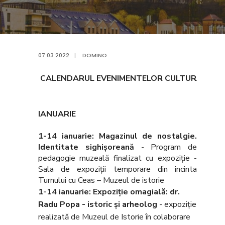
07.03.2022
|
DOMINO
CALENDARUL EVENIMENTELOR CULTURALE 20
IANUARIE
1-14 ianuarie: Magazinul de nostalgie.
Identitate sighişoreană
- Program de
pedagogie muzeală finalizat cu expoziţie
-
Sala de expoziţii temporare din incinta
Turnului cu Ceas – Muzeul de istorie
1-14 ianuarie: Expoziţie omagială: dr.
Radu Popa - istoric şi arheolog
- expoziţie
realizată de Muzeul de Istorie în colaborare