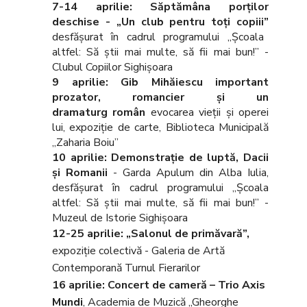
7-14 aprilie: Săptămâna porţilor
deschise - „Un club pentru toţi copiii”
desfăşurat în cadrul programului „Şcoala
altfel: Să ştii mai multe, să fii mai bun!” -
Clubul Copiilor Sighişoara
9 aprilie:
Gib Mihăiescu important
prozator, romancier și un
dramaturg român
evocarea vieţii şi operei
lui, expoziție de carte, Biblioteca Municipală
„Zaharia Boiu”
10 aprilie:
Demonstrație de luptă, Dacii
și Romanii
- Garda Apulum din Alba Iulia,
desfăşurat în cadrul programului „Şcoala
altfel: Să ştii mai multe, să fii mai bun!” -
Muzeul de Istorie Sighișoara
12-25 aprilie: „Salonul de primăvară”,
expoziţie colectivă - Galeria de Artă
Contemporană Turnul Fierarilor
16 aprilie: Concert de cameră – Trio Axis
Mundi
, Academia de Muzică „Gheorghe