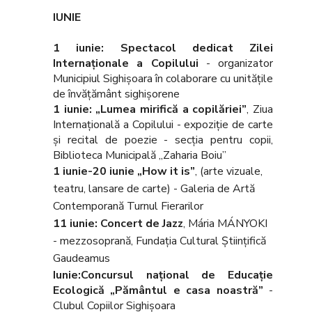
IUNIE
1 iunie: Spectacol dedicat Zilei
Internaţionale a Copilului
- organizator
Municipiul Sighişoara în colaborare cu unităţile
de învăţământ sighişorene
1 iunie: „
Lumea mirifică a copilăriei
”
, Ziua
Internaţională a Copilului - expoziţie de carte
şi recital de poezie - secţia pentru copii,
Biblioteca Municipală „Zaharia Boiu”
1 iunie-20 iunie „How it is”
, (arte vizuale,
teatru, lansare de carte) - Galeria de Artă
Contemporană Turnul Fierarilor
11 iunie: Concert de Jazz
, Mária MÁNYOKI
- mezzosoprană, Fundația Cultural Științifică
Gaudeamus
Iunie:Concursul naţional de Educaţie
Ecologică
„
Pământul e casa noastră”
-
Clubul Copiilor Sighişoara