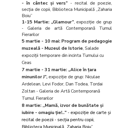
- în cântec și vers”
- recital de poezie,
secția de copii, Biblioteca Municipală „Zaharia
Boiu”
1-15 Martie: „Glamour”
, expoziție de grup
- Galeria de artă Contemporană Turnul
Fierarilor
5 martie - 10 mai: Program de pedagogie
muzeală - Muzeul de Istorie
, Salade
expoziţii temporare din incinta Turnului cu
Ceas
7 martie - 31 martie: „Alice în țara
minunilor
J
”,
expoziție de grup: Niculae
Ardelean, Levi Fodor, Dan Todea, Tordai
Zoltan - Galeria de Artă Contemporană
Turnul Fierarilor
8 martie:
,,Mamă, izvor de bunătate şi
iubire - omagiu ţie!.."
- expoziţie de carte și
recital de poezii - secţia pentru copii,
Biblioteca Municipală „Zaharia Boiu”