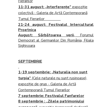
Fierarilor
11-31 august
: „Interferenţe”
expoziţie
colectivă - Galeria de Artă Contemporană
Turnul Fierarilor
21-24 august
: Festivalul Intercultural
Proetnica
August
: Sărbătoarea verii,
Forumul
Democrat al Germanilor Din România, Filiala
Sighișoara
SEPTEMBRIE
1-19 septembrie:
„Naturalia non sunt
turpia”
(Cele naturale nu sunt rusinoase),
expoziţie de grup - Galeria de Artă
Contemporană Turnul Fierarilor
7 septembrie
: Festivalul Fanfarelor
8 septembrie
:
„Zilele patrimoniului