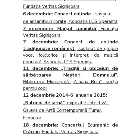
Fundația Veritas Sighișoara
6 decembrie
: Concert colinde
- susținut
de ansambluri corale, Asociația LCS Speranța
7 decembrie
: Marşul Luminilor
, Fundația
Veritas Sighișoara
7 decembrie
: Concert de colinde
tradiționale românești
, susținut de grupuri
vocal folclorice și interpreți de muzică
populară, Asociația LCS Speranța
11 decembrie:
„Tradiţii şi obiceiuri de
sărbătoarea Naşterii Domnului”
,
Biblioteca Municipală „Zaharia Boiu”- secţia
pentru copii
12 decembrie 2014-6 ianuarie 2015:
„Salonul de iarnă”
, expoziţie colectivă -
Galeria de Artă Contemporană Turnul
Fierarilor
18 decembrie
: Concertul Ecumenic de
Crăciun
, Fundația Veritas Sighișoara