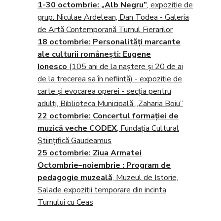
1-30 octombrie:
„Alb Negru”
, expoziţie de
grup: Niculae Ardelean, Dan Todea - Galeria
de Artă Contemporană Turnul Fierarilor
18 octombrie
: Personalităţi marcante
ale culturii româneşti: Eugene
Ionesco
(105 ani de la naștere și 20 de ai
de la trecerea sa în neființă) - expoziţie de
carte şi evocarea operei - secţia pentru
adulţi,
Biblioteca Municipală „Zaharia Boiu”
22 octombrie
: Concertul formației de
muzică veche CODEX
, Fundația Cultural
Științifică Gaudeamus
25 octombrie
: Ziua Armatei
Octombrie–noiembrie
: Program de
pedagogie muzeală
, Muzeul de Istorie,
Salade expoziţii temporare din incinta
Turnului cu Ceas