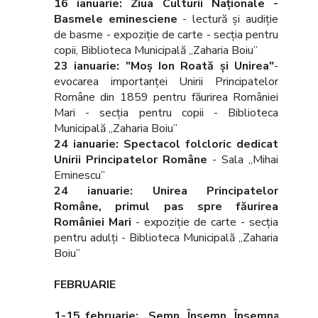
16 ianuarie: Ziua Culturii Naţionale -
Basmele eminesciene
- lectură şi audiţie
de basme - expoziţie de carte - secţia pentru
copii, Biblioteca Municipală „Zaharia Boiu”
23 ianuarie: "Moş Ion Roată şi Unirea"
-
evocarea importanţei Unirii Principatelor
Române din 1859 pentru făurirea României
Mari - secţia pentru copii - Biblioteca
Municipală „Zaharia Boiu”
24 ianuarie: Spectacol folcloric dedicat
Unirii Principatelor Române
- Sala „Mihai
Eminescu”
24 ianuarie: Unirea Principatelor
Române, primul pas spre făurirea
României Mari
- expoziţie de carte - secţia
pentru adulţi - Biblioteca Municipală „Zaharia
Boiu”
FEBRUARIE
1-15 februarie: „Semn, Însemn, Însemnare”
,