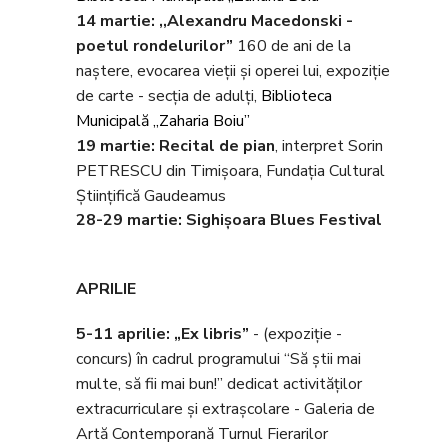
14 martie:
,,Alexandru Macedonski -
poetul rondelurilor”
160 de ani de la
naştere, evocarea vieţii şi operei lui, expoziție
de carte - secţia de adulți,
Biblioteca
Municipală „Zaharia Boiu”
19 martie: Recital de pian
, interpret Sorin
PETRESCU din Timișoara, Fundația Cultural
Științifică Gaudeamus
28-29 martie: Sighișoara Blues Festival
APRILIE
5-11 aprilie: „Ex libris
”
- (expoziţie -
concurs) în cadrul programului “Să ştii mai
multe, să fii mai bun!” dedicat activităţilor
extracurriculare şi extraşcolare - Galeria de
Artă Contemporană Turnul Fierarilor