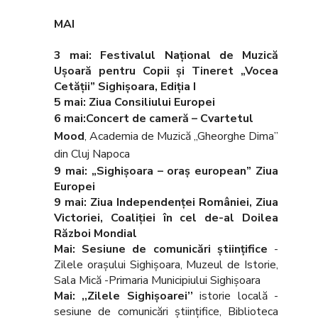
MAI
3 mai: Festivalul Național de Muzică
Ușoară pentru Copii și Tineret „Vocea
Cetății” Sighișoara, Ediția I
5 mai: Ziua Consiliului Europei
6 mai:Concert de cameră – Cvartetul
Mood
, Academia de Muzică „Gheorghe Dima”
din Cluj Napoca
9 mai:
„Sighişoara – oraş european” Ziua
Europei
9 mai: Ziua Independenţei României, Ziua
Victoriei, Coaliţiei în cel de-al Doilea
Război Mondial
Mai: Sesiune de comunicări ştiinţifice
-
Zilele oraşului Sighişoara, Muzeul de Istorie,
Sala Mică -Primaria Municipiului Sighişoara
Mai: ,,Zilele Sighişoarei’’
istorie locală -
sesiune de comunicări științifice, Biblioteca