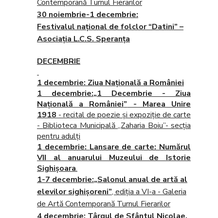
Contemporană Turnul Fierarilor
30 noiembrie-1 decembrie
:
Festivalul naţional de folclor “Datini” –
Asociaţia L.C.S. Speranţa
DECEMBRIE
1 decembrie
: Ziua Naţională a României
1 decembrie:
„
1 Decembrie - Ziua
Naţională a României
”
- Marea Unire
1918
- recital de poezie şi expoziţie de carte
-
Biblioteca Municipală „Zaharia Boiu”- secţia
pentru adulţi
1 decembrie
:
Lansare de carte: Numărul
VII al anuarului Muzeului de Istorie
Sighişoara
.
1-7 decembrie:
„Salonul anual de artă al
elevilor sighişoreni”
, ediţia a VI-a - Galeria
de Artă Contemporană Turnul Fierarilor
4 decembrie
: Târgul de Sfântul Nicolae,