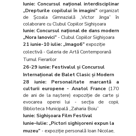
Iunie: Concursul naţional interdisciplinar
„Drepturile copilului în imagini”
organizat
de Şcoala Gimnazială „Victor Jinga” în
colaborare cu Clubul Copiilor Sighişoara
Iunie: Concursul naţional de dans modern
„Nora Ianovici”
- Clubul Copiilor Sighişoara
21 iunie-10 iulie: „Imago6”
expoziţie
colectivă - Galeria de Artă Contemporană
Turnul Fierarilor
26-29 iunie: Festivalul și Concursul
Internațional de Balet Clasic și Modern
28 iunie: Personalitate marcantă a
culturii europene - Anatol France
(170
de ani de la naștere) expoziție de carte și
evocarea operei lui - secția de copii,
Biblioteca Municipală „Zaharia Boiu”
Iunie: Sighișoara Film Festival
Iunie–Iulie: „Pictori sighişoreni expun la
muzeu”
- expoziţie personală Ioan Nicolae,