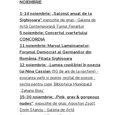
NOIEMBRIE
1-14 noiembrie
: „Salonul anual de la
Sighişoara”
expoziţie de grup - Galeria de
Artă Contemporană Turnul Fierarilor
5 noiembrie
: Concertul cvartetului
CONCORDIA
11 noiembrie
: Marşul Lampioanelor,
Forumul Democrat al Germanilor din
România, Filiala Sighișoara
12 noiembrie
:
,,Lumea copilăriei în poezia
lui Nina Cassian
(90 de ani de la naştere) -
evocarea vieţii şi operei, recital de poezie -
secţia pentru copii,
Biblioteca Municipală
„Zaharia Boiu”
15-30 noiembrie:
„Pink, gray & gorgeous
nudes”
, expoziţie de grup: Agoston Zsolt,
Dorin Stanciu - Galeria de Artă