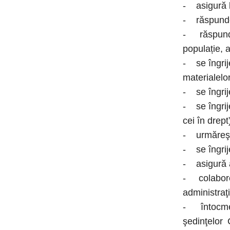
- asigură le
- răspunde 
- răspunde 
populație, a
- se îngrije
materialelo
- se îngrij
- se îngrij
cei în drept
- urmăreşte
- se îngrij
- asigură a
- colaborea
administraţi
- întocmeşt
şedinţelor 