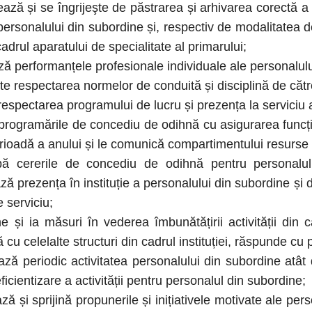
ză și se îngrijeşte de păstrarea și arhivarea corectă a d
 personalului din subordine și, respectiv de modalitatea
adrul aparatului de specialitate al primarului;
 performanțele profesionale individuale ale personalulu
 respectarea normelor de conduită și disciplină de cătr
respectarea programului de lucru și prezența la serviciu 
ogramările de concediu de odihnă cu asigurarea funcționă
rioadă a anului și le comunică compartimentului resurs
ererile de concediu de odihnă pentru personalul d
ă prezența în instituție a personalului din subordine și d
e serviciu;
i ia măsuri în vederea îmbunătățirii activității din c
cu celelalte structuri din cadrul instituției, răspunde cu 
ă periodic activitatea personalului din subordine atât di
icientizare a activității pentru personalul din subordine;
 și sprijină propunerile și inițiativele motivate ale perso