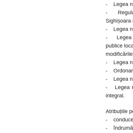
- Legea nr.
- Regulame
Sighișoara 
- Legea nr.
- Legea nr.
publice loc
modificările
- Legea nr.
- Ordonanța
- Legea nr.
- Legea nr.
integral.
Atribuțiile p
- conduce, 
- îndrumă, 