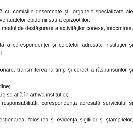
ă cu comisiile desemnate şi organele specializate ale
ventualelor epidemii sau a epizootiilor;
şi modul de desfăşurare a activităţilor conexe, întocmirea,
 a corespondenţei şi coletelor adresate instituției şi
ul
onare, transmiterea la timp și corect a răspunsurilor şi
dine;
se află în arhiva instituției;
esponsabilităţi, corespondenţa adresată serviciului şi
onarea, folosirea şi evidenţa sigiliilor şi ştampilelor,