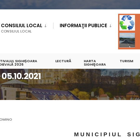
CONSILIUL LOCAL
INFORMAŢII PUBLICE
CONSILIUL LOCAL
STIVALUL SIGHIȘOARA
LECTURĂ
HARTA
TURISM
DIEVALĂ 2026
SIGHIŞOARA
5.10.2021
OMINO
M U N I C I P I U L S I 