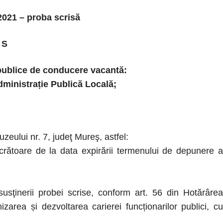
2021 – proba scrisă
 S
publice de conducere vacantă:
dministrație Publică Locală;
eului nr. 7, judeţ Mureş, astfel:
rătoare de la data expirării termenului de depunere a
usţinerii probei scrise, conform art. 56 din Hotărârea
area și dezvoltarea carierei funcționarilor publici, cu