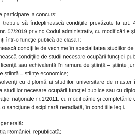
e participare la concurs:
i trebuie să îndeplinească condițiile prevăzute la art. 
r. 57/2019 privind Codul administrativ, cu modificările și
iţi într-o funcţie publică de clasa I;
inească condiţiile de vechime în specialitatea studiilor d
nească condiţiile de studii necesare ocupării funcţiei pub
licenţă sau echivalentă în ramura de știință – științe ju
e știință – științe economice;
solvenţi cu diplomă ai studiilor universitare de maste
ea studiilor necesare ocupării funcţiei publice sau cu dip
ţiei naţionale nr.1/2011, cu modificările şi completările u
 o sancţiune disciplinară neradiată, în conditiile legii.
e generală:
ia României, republicată;