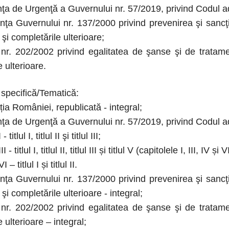
 de Urgenţă a Guvernului nr. 57/2019, privind Codul admin
 Guvernului nr. 137/2000 privind prevenirea şi sancţio
 şi completările ulterioare;
 202/2002 privind egalitatea de şanse şi de tratament 
e ulterioare.
e specifică/Tematică:
ia României, republicată - integral;
 de Urgenţă a Guvernului nr. 57/2019, privind Codul admi
itlul I, titlul II şi titlul III;
 titlul I, titlul II, titlul III și titlul V (capitolele I, III, IV și VI
 titlul I și titlul II.
 Guvernului nr. 137/2000 privind prevenirea şi sancţio
 şi completările ulterioare - integral;
 202/2002 privind egalitatea de şanse şi de tratament 
 ulterioare – integral;