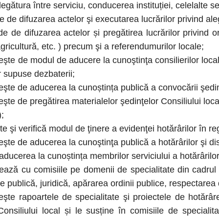
gătura între serviciu, conducerea instituției, celelalte se
de difuzarea actelor şi executarea lucrărilor privind aleg
de difuzarea actelor și pregătirea lucrărilor privind 
gricultură, etc. ) precum şi a referendumurilor locale;
şte de modul de aducere la cunoştinţa consilierilor locali
r supuse dezbaterii;
eşte de aducerea la cunoștința publică a convocării şedinţ
eşte de pregătirea materialelor şedinţelor Consiliului loc
);
 şi verifică modul de ţinere a evidenţei hotărârilor în reg
eşte de aducerea la cunoştinţa publică a hotărârilor şi dis
ducerea la cunoștința membrilor serviciului a hotărârilor 
ză cu comisiile pe domenii de specialitate din cadrul Co
e publică, juridică, apărarea ordinii publice, respectarea dr
e rapoartele de specialitate şi proiectele de hotărâre
Consiliului local și le susține în comisiile de specialit