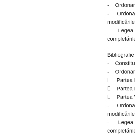
- Ordonanţa
- Ordonanţa
modificările
- Legea nr.
completăril
Bibliografi
- Constituț
- Ordonanţa
 Partea I - t
 Partea III -
 Partea VI –
- Ordonanţa
modificările
- Legea nr.
completările