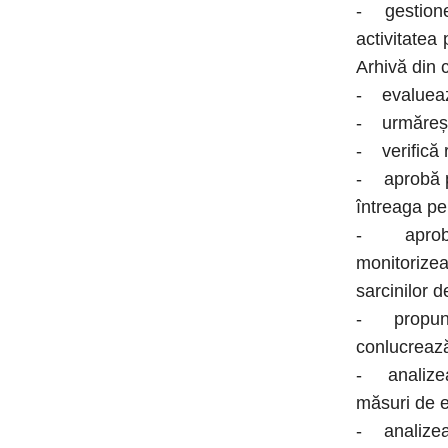
- gestionea
activitatea
Arhivă din c
- evaluează
- urmărește
- verifică 
- aprobă pr
întreaga pe
- aprobă c
monitorizeaz
sarcinilor d
- propune ș
conlucrează 
- analizeaz
măsuri de ef
- analizează