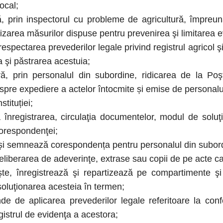
local;
 prin inspectorul cu probleme de agricultură, împreun
alizarea măsurilor dispuse pentru prevenirea şi limitarea e
respectarea prevederilor legale privind registrul agricol 
a şi păstrarea acestuia;
 prin personalul din subordine, ridicarea de la Poştă
pre expediere a actelor întocmite și emise de personal
stituției;
înregistrarea, circulaţia documentelor, modul de soluţi
orespondenţei;
 și semnează corespondența pentru personalul din subor
liberarea de adeverinţe, extrase sau copii de pe acte care 
, înregistrează şi repartizează pe compartimente şi r
oluţionarea acesteia în termen;
de aplicarea prevederilor legale referitoare la confecţi
istrul de evidenţa a acestora;