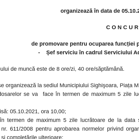
organizează în data de 05.10.
C O N C U R
de promovare pentru ocuparea funcției 
- Șef serviciu în cadrul Serviciului A
ului de muncă este de 8 ore/zi, 40 ore/săptămână.
e organizează la sediul Municipiului Sighişoara, Piața Muz
 dosarelor se va face în termen de maximum 5 zile luc
isă: 05.10.2021, ora 10,00;
l: în termen de maximum 5 zile lucrătoare de la data s
nr. 611/2008 pentru aprobarea normelor privind organiz
 și completările ulterioare;