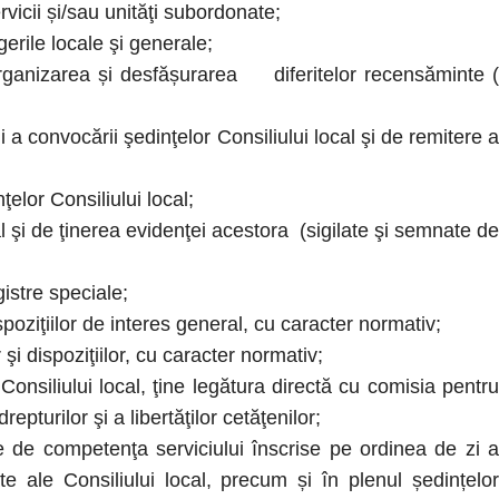
rvicii și/sau unităţi subordonate;
erile locale şi generale;
organizarea și desfășurarea diferitelor recensăminte (
 a convocării şedinţelor Consiliului local şi de remitere a
elor Consiliului local;
al şi de ţinerea evidenţei acestora (sigilate şi semnate de
istre speciale;
poziţiilor de interes general, cu caracter normativ;
şi dispoziţiilor, cu caracter normativ;
nsiliului local, ţine legătura directă cu comisia pentru
epturilor şi a libertăţilor cetăţenilor;
 de competenţa serviciului înscrise pe ordinea de zi a
ate ale Consiliului local, precum și în plenul ședințelor