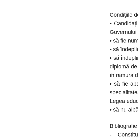
Condiţiile d
• Candidați
Guvernului n
• să fie num
• să îndepl
• să îndepli
diplomă de 
în ramura d
• să fie ab
specialitat
Legea educa
• să nu aibă
Bibliografi
- Constituț