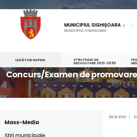
MUNICIPIUL SIGHIȘOARA
MUNICIPIUL SIGHISOARA
STRATEGIA DE
FE
LEGĂTURI RAPIDE:
PRIMA PAGINĂ
CONCURS/EXAMEN DE PROMOVARE 05.10.2021
DEZVOLTARE 2021-2030
ME
Concurs/Examen de promovare 0
06.10.2021
|
D
Mass-Media
Știri municipale