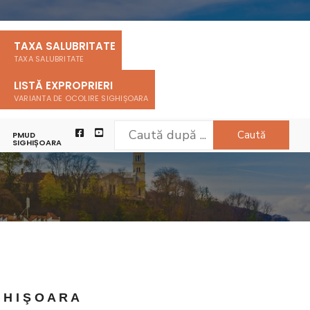
TAXA SALUBRITATE
TAXA SALUBRITATE
LISTĂ EXPROPRIERI
VARIANTA DE OCOLIRE SIGHIȘOARA
Caută
PMUD
SIGHIȘOARA
G H I Ş O A R A