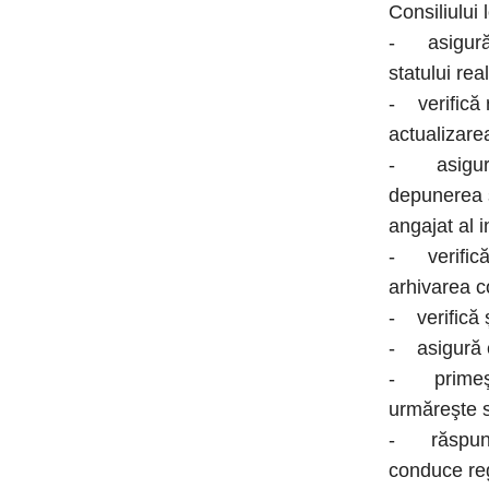
Consiliului 
- asigură,
statului re
- verifică 
actualizare
- asigură,
depunerea s
angajat al in
- verifică 
arhivarea c
- verifică
- asigură e
- primeşte
urmăreşte s
- răspunde 
conduce reg