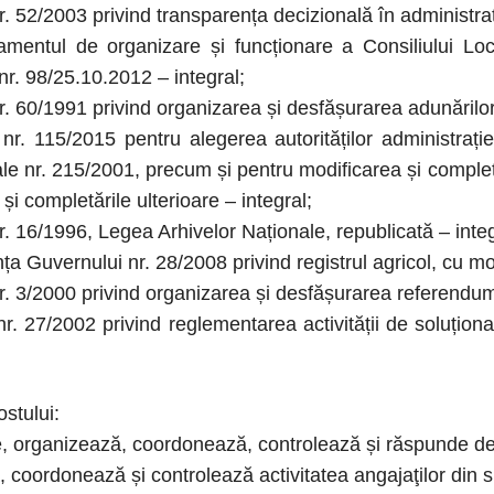
 52/2003 privind transparența decizională în administrați
ntul de organizare și funcționare a Consiliului Local
nr. 98/25.10.2012 – integral;
 60/1991 privind organizarea și desfășurarea adunărilor p
 115/2015 pentru alegerea autorităților administrației 
ale nr. 215/2001, precum și pentru modificarea și completa
 și completările ulterioare – integral;
 16/1996, Legea Arhivelor Naționale, republicată – integ
 Guvernului nr. 28/2008 privind registrul agricol, cu modif
 3/2000 privind organizarea și desfășurarea referendumulu
 27/2002 privind reglementarea activității de soluționare 
ostului:
organizează, coordonează, controlează și răspunde de bun
coordonează și controlează activitatea angajaţilor din 