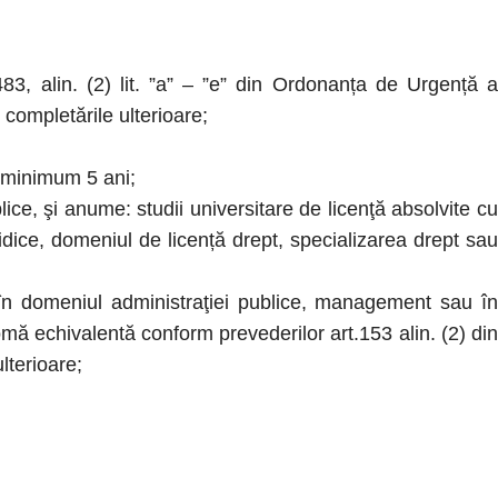
483, alin. (2) lit. ”a” – ”e” din Ordonanța de Urgență a
 completările ulterioare;
e minimum 5 ani;
lice, şi anume: studii universitare de licenţă absolvite cu
ridice, domeniul de licență drept, specializarea drept sau
r în domeniul administraţiei publice, management sau în
lomă echivalentă conform prevederilor art.153 alin. (2) din
lterioare;