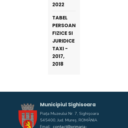
2022
TABEL
PERSOANE
FIZICE SI
JURIDICE
TAXI -
2017,
2018
Municipiul Sighisoara
Piața Muzeului Nr. 7, Sighişoara
545400, Jud. Mureş, ROMÂNIA
Email:
contact@primaria-