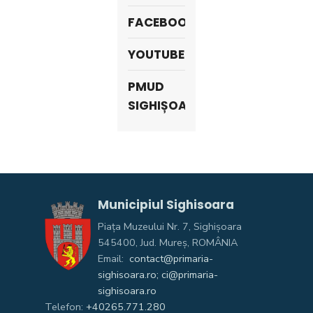
FACEBOOK
YOUTUBE
PMUD
SIGHIȘOARA
Municipiul Sighisoara
Piața Muzeului Nr. 7, Sighişoara
545400, Jud. Mureş, ROMÂNIA
Email:
contact@primaria-
sighisoara.ro; ci@primaria-
sighisoara.ro
Telefon:
+40265.771.280