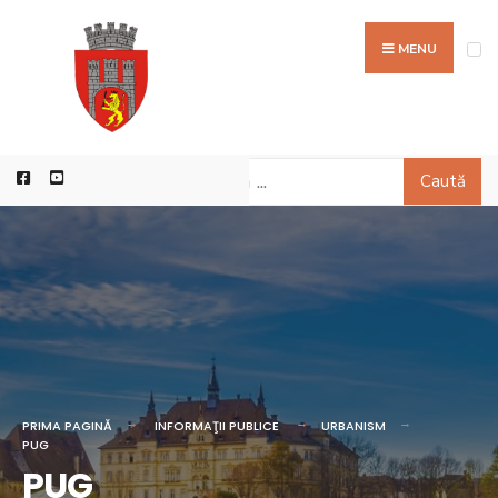
MENU
Caută
PRIMA PAGINĂ
INFORMAŢII PUBLICE
URBANISM
PUG
PUG