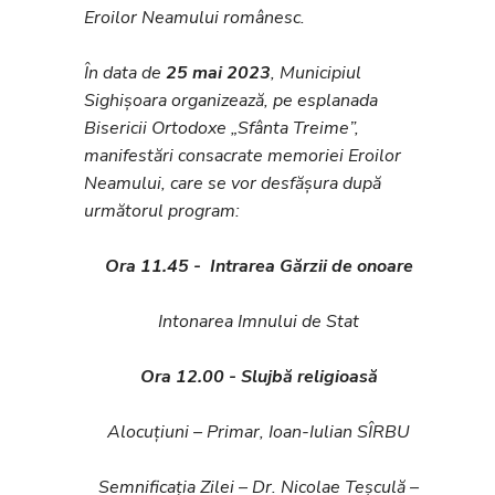
Eroilor Neamului românesc.
În data de
25 mai 202
3
, Municipiul
Sighişoara organizează, pe esplanada
Bisericii Ortodoxe „Sfânta Treime”,
manifestări consacrate memoriei Eroilor
Neamului, care se vor desfășura după
următorul program:
Ora 11.45 - Intrarea Gărzii de onoare
Intonarea Imnului de Stat
Ora 12.00 - Slujbă religioasă
Alocuţiuni – Primar, Ioan-Iulian SÎRBU
Semnificația Zilei – Dr. Nicolae Teșculă –