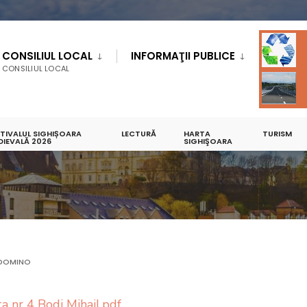
CONSILIUL LOCAL
INFORMAŢII PUBLICE
CONSILIUL LOCAL
STIVALUL SIGHIȘOARA
LECTURĂ
HARTA
TURISM
DIEVALĂ 2026
SIGHIŞOARA
DOMINO
a nr 4 Bodi Mihail.pdf