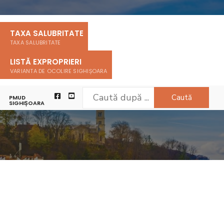
TAXA SALUBRITATE
TAXA SALUBRITATE
LISTĂ EXPROPRIERI
VARIANTA DE OCOLIRE SIGHIȘOARA
Caută
PMUD
SIGHIȘOARA