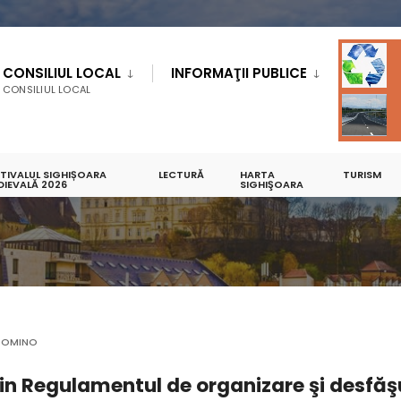
CONSILIUL LOCAL
INFORMAŢII PUBLICE
CONSILIUL LOCAL
STIVALUL SIGHIȘOARA
LECTURĂ
HARTA
TURISM
IVALUL SIGHISOARA MEDIEVALA
DIEVALĂ 2026
FESTIVALUL SIGHIȘOARA MEDIEVALĂ 2026
SIGHIŞOARA
DOMINO
in Regulamentul de organizare şi desfăşu