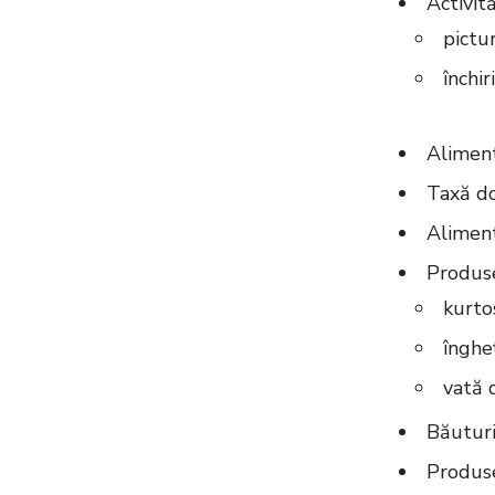
Activită
pictur
în
Aliment
Taxă do
Aliment
Produse
kurtos
îngheț
vată 
Băuturi 
Produse