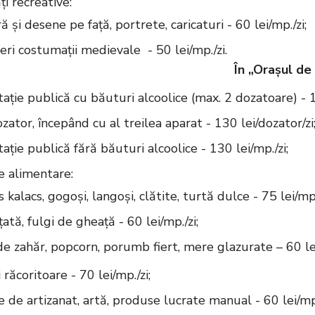
ți recreative:
ă și desene pe față, portrete, caricaturi - 60 lei/mp./zi;
chirieri costumații med
În „Orașul de 
ație publică cu băuturi alcoolice (max. 2 dozatoare) - 1
zator, începând cu al treilea aparat - 130 lei/dozator/zi
ație publică fără băuturi alcoolice - 130 lei/mp./zi;
 alimentare:
 kalacs, gogoși, langoși, clătite, turtă dulce - 75 lei/mp.
ată, fulgi de gheață - 60 lei/mp./zi;
de zahăr, popcorn, porumb fiert, mere glazurate – 60 lei
răcoritoare - 70 lei/mp./zi;
 de artizanat, artă, produse lucrate manual - 60 lei/mp.