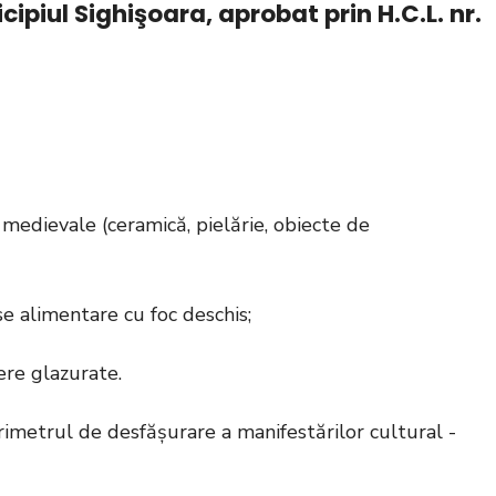
cipiul Sighişoara, aprobat prin H.C.L. nr.
i medievale (ceramică, pielărie, obiecte de
se alimentare cu foc deschis;
ere glazurate.
imetrul de desfășurare a manifestărilor cultural -