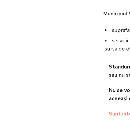
Municipiul
suprafa
servicii
sursa de el
Standuri
sau nu s
Nu se vor
aceeași 
Sunt int