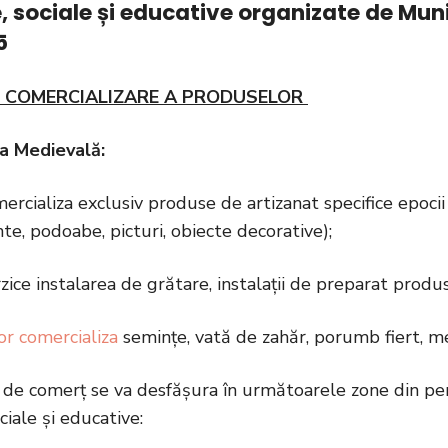
e, sociale și educative organizate de Muni
5
E COMERCIALIZARE A PRODUSELOR
a Medievală:
mercializa exclusiv produse de artizanat specifice epoci
e, podoabe, picturi, obiecte decorative);
rzice instalarea de grătare, instalații de preparat produ
vor comercializa
semințe, vată de zahăr, porumb fiert, m
 de comerț se va desfășura în următoarele zone din per
ociale și educative: