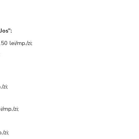
ievale - 50 lei/mp./zi.
Jos”:
50 lei/mp./zi;
;
/zi;
/mp./zi;
/zi;