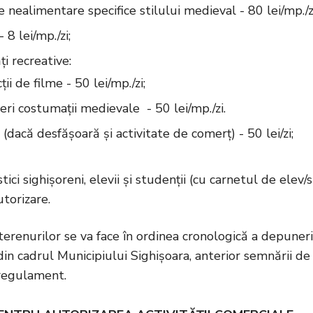
 nealimentare specifice stilului medieval - 80 lei/mp./z
 8 lei/mp./zi;
ți recreative:
ții de filme - 50 lei/mp./zi;
ieri costumații medievale - 50 lei/mp./zi.
 (dacă desfășoară și activitate de comerț) - 50 lei/zi;
stici sighișoreni, elevii și studenții (cu carnetul de elev/
utorizare.
terenurilor se va face în ordinea cronologică a depuneri
n cadrul Municipiului Sighișoara, anterior semnării de c
regulament.