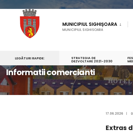
MUNICIPIUL SIGHIȘOARA
MUNICIPIUL SIGHISOARA
STRATEGIA DE
FE
LEGĂTURI RAPIDE:
PRIMA PAGINĂ
MUNICIPIUL SIGHIȘOARA
DEZVOLTARE 2021-2030
FESTIVALURI
FEST
ME
Informatii comercianti
17.06.2026
|
Extras d