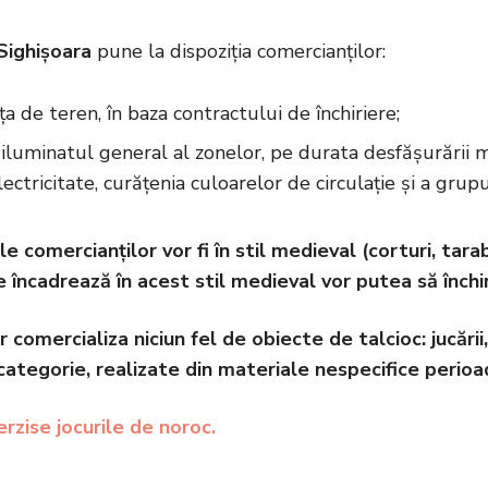
 Sighișoara
pune la dispoziția comercianților:
ța de teren, în baza contractului de închiriere;
: iluminatul general al zonelor, pe durata desfășurării ma
ectricitate, curățenia culoarelor de circulație și a grupu
le comercianților vor fi în stil medieval (corturi, tar
e încadrează în acest stil medieval vor putea să închi
 comercializa niciun fel de obiecte de talcioc: jucării,
categorie, realizate din materiale nespecifice perioad
erzise jocurile de noroc.