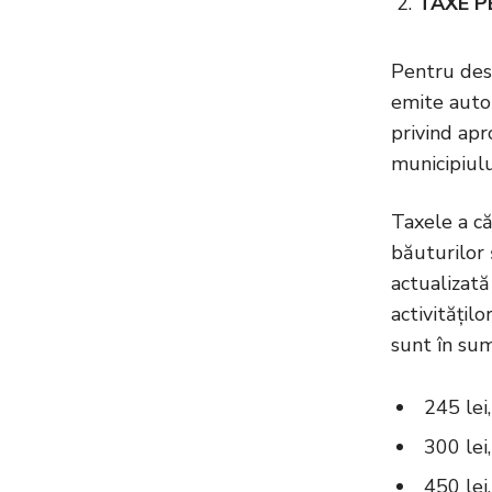
TAXE P
Pentru desf
emite autor
privind apr
municipiulu
Taxele a că
băuturilor ș
actualizată
activitățil
sunt în su
245 lei
300 lei
450 lei