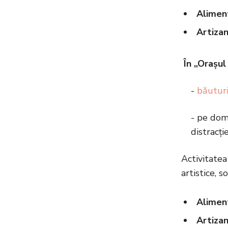
Aliment
Artizan
În „Orașul 
-
băuturil
- pe dome
distracție
Activitatea
artistice, s
Aliment
Artizan