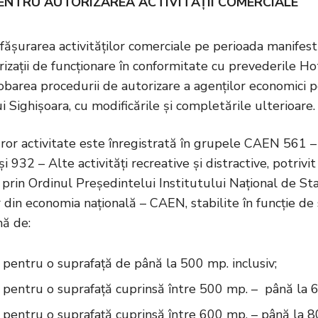
ENTRU AUTORIZAREA ACTIVITĂȚII COMERCIALE
ășurarea activităților comerciale pe perioada manifestări
izații de funcționare în conformitate cu prevederile Hot
obarea procedurii de autorizare a agenților economici 
i Sighișoara, cu modificările și completările ulterioare.
ror activitate este înregistrată în grupele CAEN 561 – R
i 932 – Alte activități recreative și distractive, potrivi
 prin Ordinul Președintelui Institutului Național de Stat
or din economia națională – CAEN, stabilite în funcție de 
mă de:
, pentru o suprafață de până la 500 mp. inclusiv;
, pentru o suprafață cuprinsă între 500 mp. – până la 60
, pentru o suprafață cuprinsă între 600 mp. – până la 80