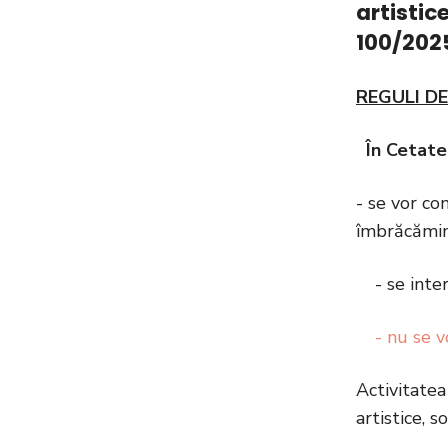
artistic
100/202
REGULI D
În Cetate
- se vor co
îmbrăcămint
- se inte
- nu se 
Activitatea
artistice, s