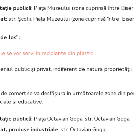
ație publică
: Piața Muzeului (zona cuprinsă între Biseri
at:
str. Școlii, Piața Muzeului (zona cuprinsă între Biseri
de Jos”:
e se vor servi în recipiente din plastic;
niul public și privat, indiferent de natura proprietății,
.
 de comerț se va desfășura în următoarele zone din per
ociale și educative:
ație publică
: Piața Octavian Goga, str. Octavian Goga;
at, produse industriale
: str. Octavian Goga;