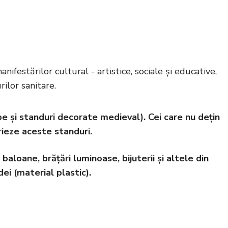
nifestărilor cultural - artistice, sociale și educative,
rilor sanitare.
abe și standuri decorate medieval). Cei care nu dețin
rieze aceste standuri.
 baloane, brățări luminoase, bijuterii și altele din
ei (material plastic).