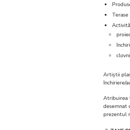
Produse
Terase -
Activită
proiec
închir
clovni
Artiștii pla
închiriere/a
Atribuirea 
desemnat di
prezentul 