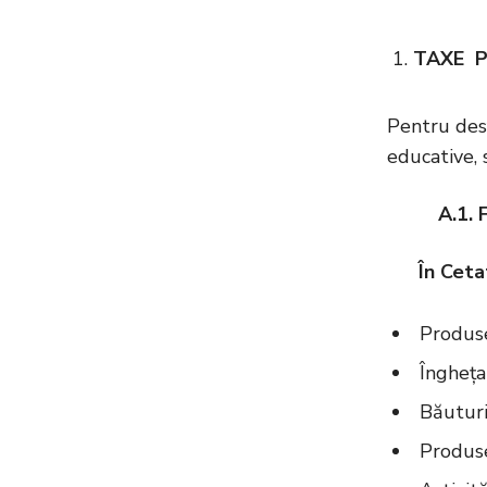
TAXE P
Pentru desf
educative, 
A.1. 
În Ceta
Produse
Înghețat
Băuturi 
Produse 