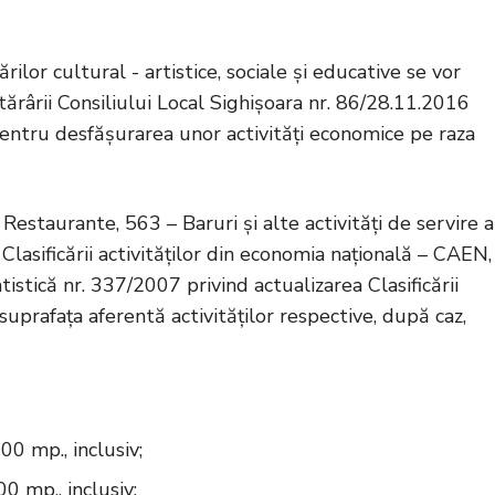
lor cultural - artistice, sociale și educative se vor
ărârii Consiliului Local Sighișoara nr. 86/28.11.2016
pentru desfășurarea unor activități economice pe raza
estaurante, 563 – Baruri și alte activități de servire a
t Clasificării activităților din economia națională – CAEN,
istică nr. 337/2007 privind actualizarea Clasificării
suprafața aferentă activităților respective, după caz,
0 mp., inclusiv;
0 mp., inclusiv;