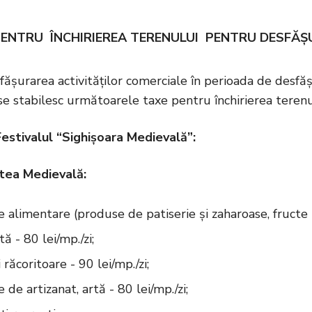
ENTRU ÎNCHIRIEREA TERENULUI PENTRU DESFĂŞ
ășurarea activităților comerciale în perioada de desfăşur
se stabilesc următoarele taxe pentru închirierea teren
Festivalul “Sighișoara Medievală”:
tea Medievală:
 alimentare (produse de patiserie și zaharoase, fructe 
ă - 80 lei/mp./zi;
răcoritoare - 90 lei/mp./zi;
de artizanat, artă - 80 lei/mp./zi;