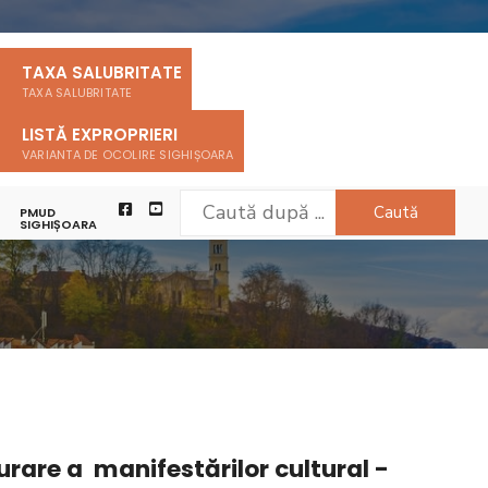
TAXA SALUBRITATE
TAXA SALUBRITATE
LISTĂ EXPROPRIERI
VARIANTA DE OCOLIRE SIGHIȘOARA
Caută
PMUD
SIGHIȘOARA
INFORMATII COMERCIANTI
rare a manifestărilor cultural -