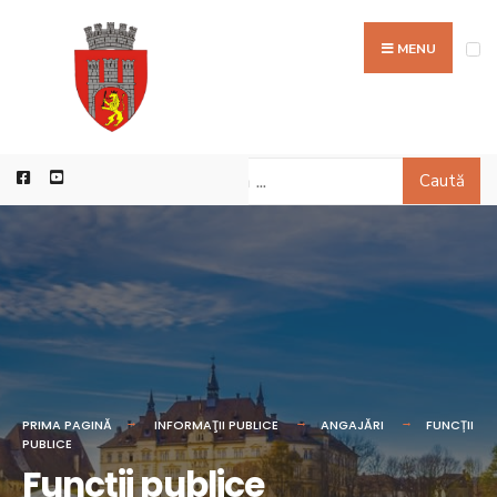
MENU
Caută
PRIMA PAGINĂ
INFORMAŢII PUBLICE
ANGAJĂRI
FUNCȚII
PUBLICE
Funcții publice