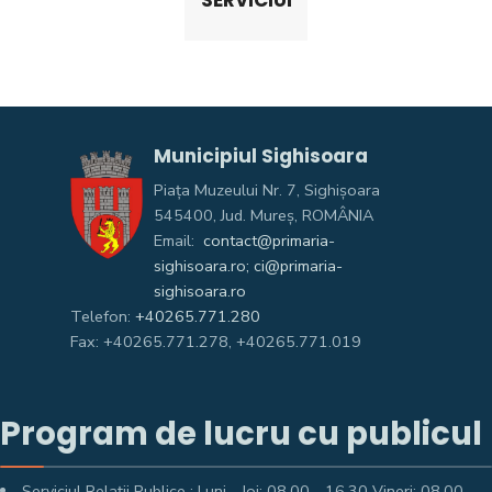
SERVICIULUI
Municipiul Sighisoara
Piața Muzeului Nr. 7, Sighişoara
545400, Jud. Mureş, ROMÂNIA
Email:
contact@primaria-
sighisoara.ro; ci@primaria-
sighisoara.ro
Telefon:
+40265.771.280
Fax: +40265.771.278, +40265.771.019
Program de lucru cu publicul
Serviciul Relații Publice : Luni - Joi: 08.00 - 16.30 Vineri: 08.00 -