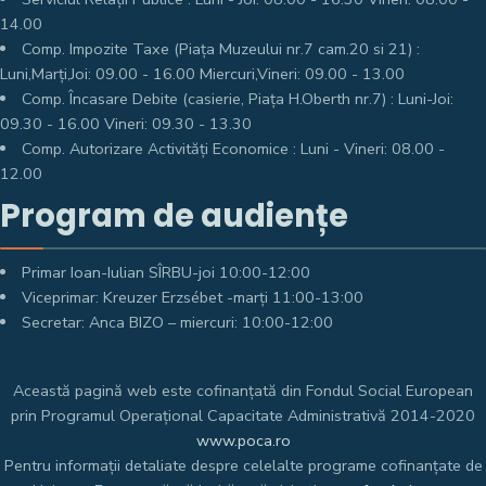
14.00
Comp. Impozite Taxe (Piața Muzeului nr.7 cam.20 si 21) :
Luni,Marți,Joi: 09.00 - 16.00 Miercuri,Vineri: 09.00 - 13.00
Comp. Încasare Debite (casierie, Piața H.Oberth nr.7) : Luni-Joi:
09.30 - 16.00 Vineri: 09.30 - 13.30
Comp. Autorizare Activități Economice : Luni - Vineri: 08.00 -
12.00
Program de audiențe
Primar Ioan-Iulian SÎRBU-joi 10:00-12:00
Viceprimar: Kreuzer Erzsébet -marți 11:00-13:00
Secretar: Anca BIZO – miercuri: 10:00-12:00
Această pagină web este cofinanțată din Fondul Social European
prin Programul Operațional Capacitate Administrativă 2014-2020
www.poca.ro
Pentru informații detaliate despre celelalte programe cofinanțate de