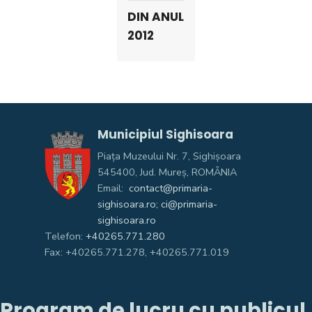
DIN ANUL
2012
Municipiul Sighisoara
Piața Muzeului Nr. 7, Sighişoara
545400, Jud. Mureş, ROMÂNIA
Email:
contact@primaria-
sighisoara.ro; ci@primaria-
sighisoara.ro
Telefon:
+40265.771.280
Fax: +40265.771.278, +40265.771.019
Program de lucru cu publicul